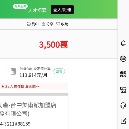
太平新光特區全新電梯別墅
人才招募
登入/註冊
列印
分享
收藏
3,500
萬
依據你的設定值計算
試算
113,814
元/月
有
22
人也在關注這間👀
動產
-
台中美術館加盟店
發有限公司)
04-3211#88159