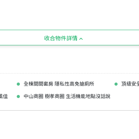
收合物件詳情
全棟間間套房 隱私性高免搶廁所
頂級安
風佳
中山商圈 樹孝商圈 生活機能地點沒話說