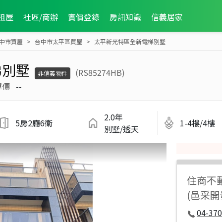
租屋
社區/商辦
實價登錄
房訊知識
信義居家
中市買屋
台中市太平區買屋
太平新光特區全新電梯別墅
梯別墅
(RS85274HB)
非信義物件
單價
--
2.0年
5房2廳6衛
1-4樓/4樓
別墅/透天
住商不
(邑采開
04-37