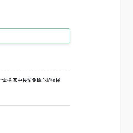
全電梯 家中長輩免擔心爬樓梯