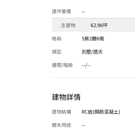
建坪單價
--
主建物
62.96坪
格局
5房2廳6衛
類型
別墅/透天
邊間/暗房
--/--
建物詳情
建物結構
RC造(鋼筋混凝土)
謄本用途
--