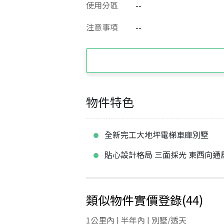
使用分區
--
注意事項
--
物件特色
全新完工大地坪電梯車庫別墅
貼心設計格局 三面採光 東西向通
類似物件實價登錄
(
44
)
1公里內 | 半年內 | 別墅/透天