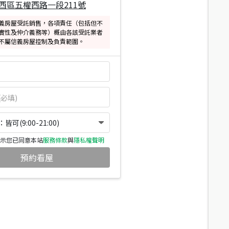
西區五權西路一段211號
義房屋受託銷售，各項責任（包括但不
實性及仲介義務等）概由各該受託業者
不屬信義房屋控制及負責範圍。
可(9:00-21:00)
示您已同意本站
服務條款
與
隱私權聲明
預約看屋