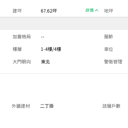
建坪
67.62坪
詳情
地坪
加蓋格局
--
屋齡
樓層
1-4樓/4樓
車位
大門朝向
東北
警衛管理
外牆建材
二丁掛
該層戶數