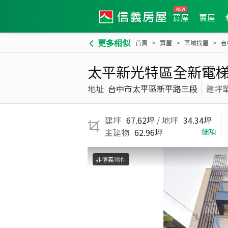
買屋
賣屋
更多相似
首頁
買屋
區域找屋
台
太平新光特區全新電
地址
台中市太平區新平路三段
建坪
建坪
67.62坪
/ 地坪
34.34坪
主建物
62.96坪
細項
非信義物件