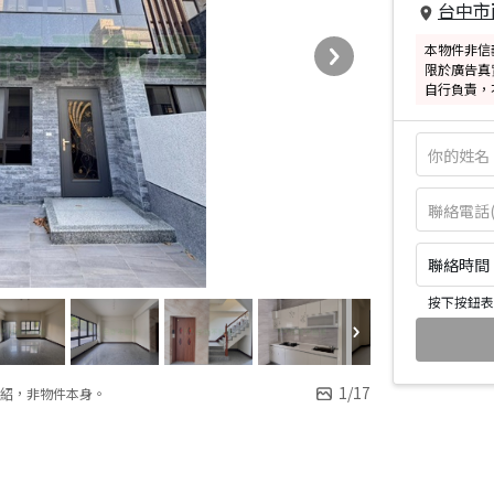
台中市
本物件非信
限於廣告真
自行負責，
聯絡時間：皆
按下按鈕表
1
/
17
紹，非物件本身。