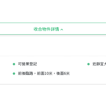
收合物件詳情
可營業登記
近靜宜
前後臨路，前面10米，後面6米