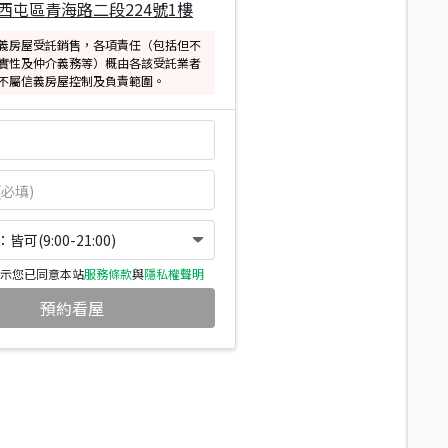
西屯區青海路二段224號1樓
義房屋受託銷售，各項責任（包括但不
實性及仲介義務等）概由各該受託業者
不屬信義房屋控制及負責範圍。
可(9:00-21:00)
示您已同意本站
服務條款
與
隱私權聲明
預約看屋