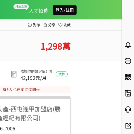
沙鹿透天店面
人才招募
登入/註冊
列印
分享
收藏
1,298
萬
依據你的設定值計算
試算
42,192
元/月
有
9
人也在關注這間👀
動產
-
西屯逢甲加盟店(勝
產經紀有限公司)
6-7006