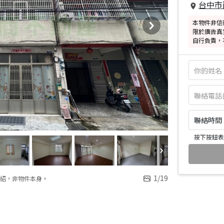
台中市
本物件非信
限於廣告真
自行負責，
聯絡時間：皆
按下按鈕表
1
/
19
紹，非物件本身。