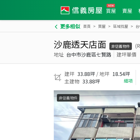
買屋
賣屋
更多相似
首頁
買屋
區域找屋
台
沙鹿透天店面
(
非信義物件
地址
台中市沙鹿區七賢路
建坪單價
建坪
33.88坪
/ 地坪
18.54坪
主建物
33.88坪
細項
非信義物件