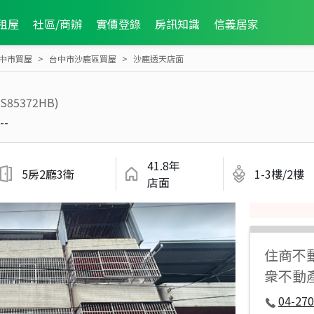
租屋
社區/商辦
實價登錄
房訊知識
信義居家
中市買屋
台中市沙鹿區買屋
沙鹿透天店面
RS85372HB)
--
41.8年
5房2廳3衛
1-3樓/2樓
店面
住商不
衆不動
04-270