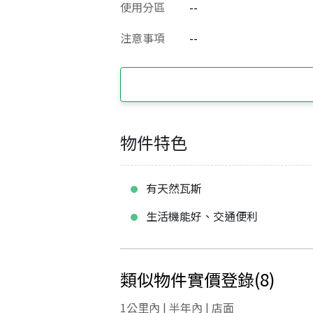
使用分區
--
注意事項
--
物件特色
有天然瓦斯
生活機能好、交通便利
類似物件實價登錄
(
8
)
1公里內 | 半年內 | 店面