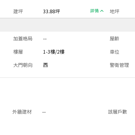
建坪
33.88坪
詳情
地坪
加蓋格局
--
屋齡
樓層
1-3樓/2樓
車位
大門朝向
西
警衛管理
外牆建材
--
該層戶數