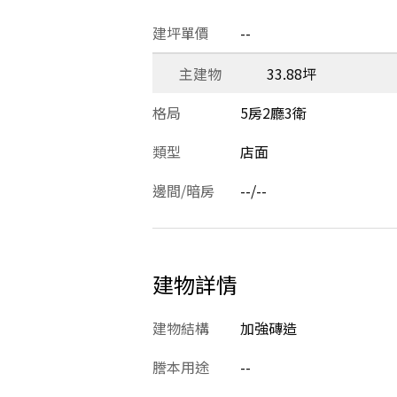
建坪單價
--
主建物
33.88坪
格局
5房2廳3衛
類型
店面
邊間/暗房
--/--
建物詳情
建物結構
加強磚造
謄本用途
--