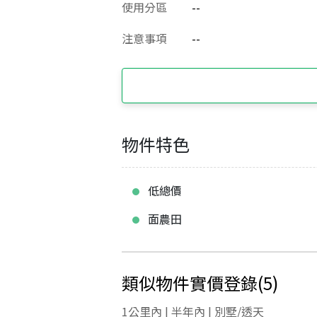
使用分區
--
注意事項
--
物件特色
低總價
面農田
類似物件實價登錄
(
5
)
1公里內 | 半年內 | 別墅/透天