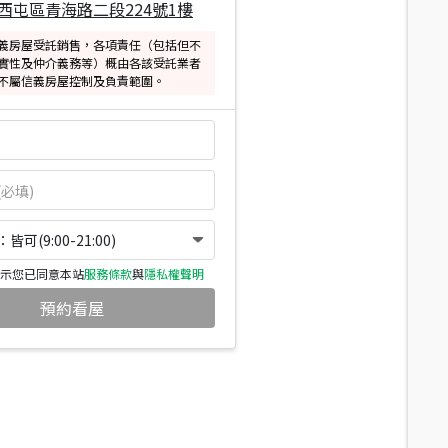
西屯區青海路二段224號1樓
義房屋受託銷售，各項責任（包括但不
實性及仲介義務等）概由各該受託業者
不屬信義房屋控制及負責範圍。
可(9:00-21:00)
示您已同意本站
服務條款
與
隱私權聲明
預約看屋