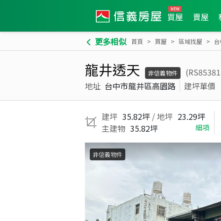
買屋
賣屋
更多相似
首頁
買屋
區域找屋
台
龍井透天
(RS8538
非信義物件
地址
台中市龍井區高園路
建坪單價
建坪
35.82坪
/ 地坪
23.29坪
主建物
35.82坪
細項
非信義物件