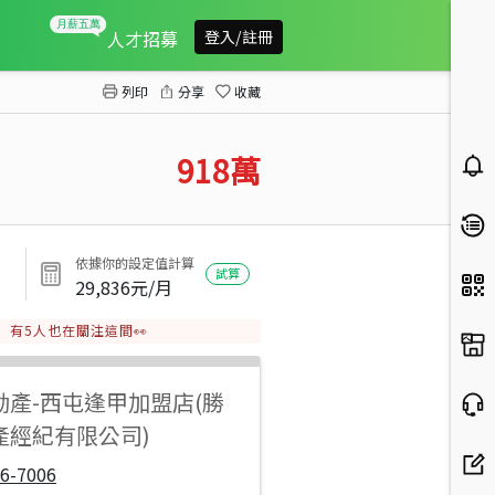
龍井透天
人才招募
登入/註冊
列印
分享
收藏
918
萬
依據你的設定值計算
試算
29,836
元/月
有
5
人也在關注這間👀
動產
-
西屯逢甲加盟店(勝
產經紀有限公司)
6-7006