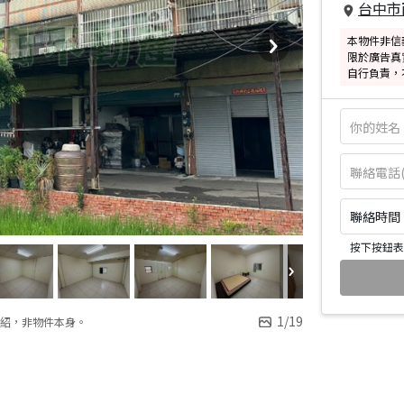
台中市
本物件非信
限於廣告真
自行負責，
聯絡時間：皆
按下按鈕表
1
/
19
紹，非物件本身。