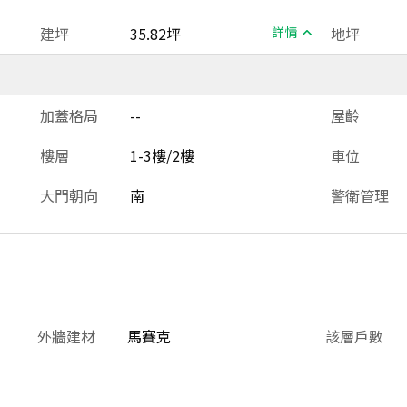
建坪
35.82坪
詳情
地坪
加蓋格局
--
屋齡
樓層
1-3樓/2樓
車位
大門朝向
南
警衛管理
外牆建材
馬賽克
該層戶數