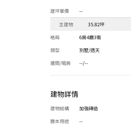
建坪單價
--
主建物
35.82坪
格局
6房4廳3衛
類型
別墅/透天
邊間/暗房
--/--
建物詳情
建物結構
加強磚造
謄本用途
--