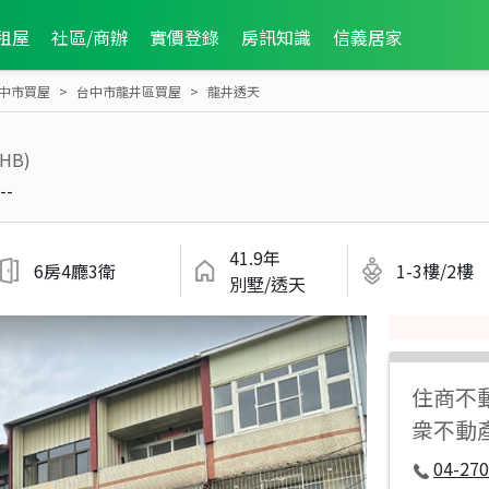
租屋
社區/商辦
實價登錄
房訊知識
信義居家
中市買屋
台中市龍井區買屋
龍井透天
1HB)
--
41.9年
6房4廳3衛
1-3樓/2樓
別墅/透天
住商不
衆不動
04-270