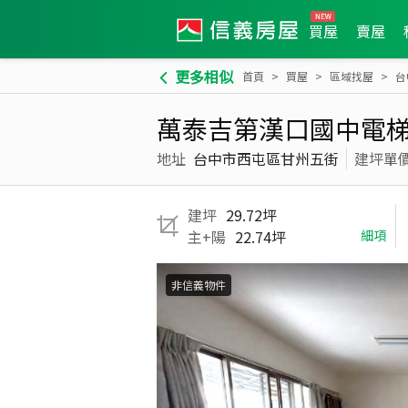
買屋
賣屋
更多相似
首頁
買屋
區域找屋
台
萬泰吉第漢口國中電梯
地址
台中市西屯區甘州五街
建坪單
建坪
29.72坪
主+陽
22.74坪
細項
非信義物件