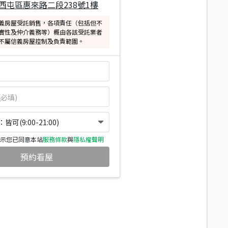
西屯區惠來路二段238號1樓
義房屋受託銷售，各項責任（包括但不
實性及仲介義務等）概由各該受託業者
不屬信義房屋控制及負責範圍。
可(9:00-21:00)
示您已同意本站
服務條款
與
隱私權聲明
預約看屋