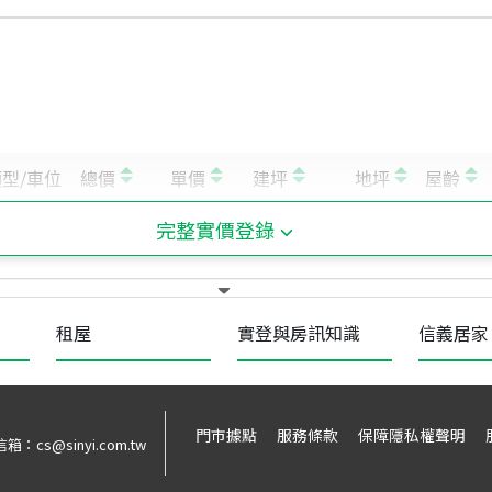
完整實價登錄
租屋
實登與房訊知識
信義居家
門市據點
服務條款
保障隱私權聲明
信箱：
cs@sinyi.com.tw