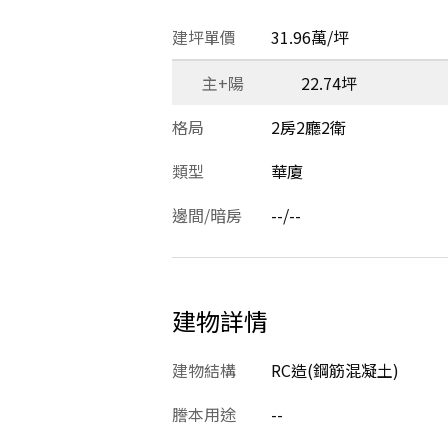
建坪單價
31.96萬/坪
主+陽
22.74坪
格局
2房2廳2衛
類型
華廈
邊間/暗房
--/--
建物詳情
建物結構
RC造(鋼筋混凝土)
謄本用途
--