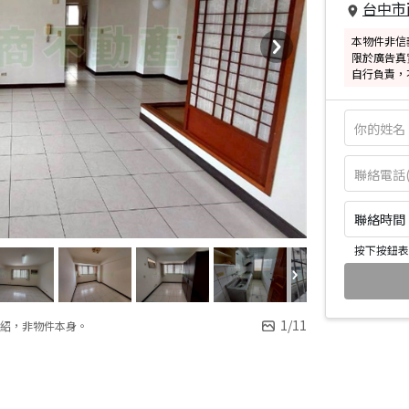
台中市
本物件非信
限於廣告真
自行負責，
聯絡時間：皆
按下按鈕表
1
/
11
紹，非物件本身。