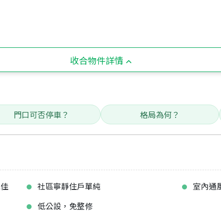
收合物件詳情
門口可否停車？
格局為何？
絕佳
社區寧靜住戶單純
室內通
低公設，免整修