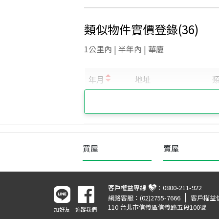
類似物件實價登錄
(
36
)
1公里內 | 半年內 | 華廈
買屋
賣屋
客戶權益專線
：
0800-211-922
網路客服：
(02)2755-7666
客戶權益
110 台北市信義區信義路五段100號
加好友
追蹤我們