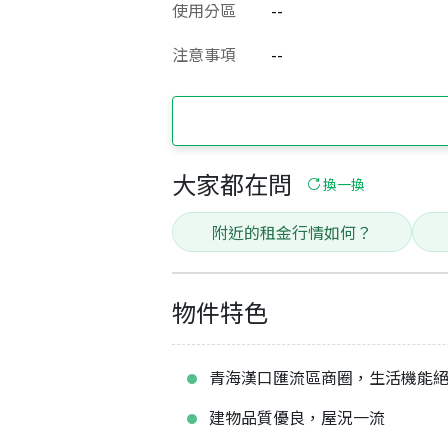
使用分區
--
注意事項
--
大家都在問
換一換
附近的租金行情如何？
物件特色
青海漢口匯流區商圈，生活機能
建物品質優良，屋況一流