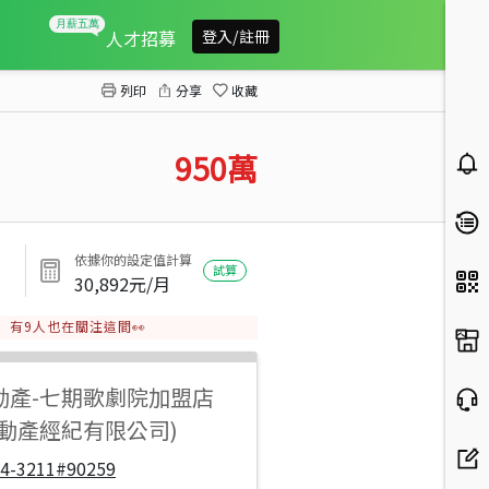
萬泰吉第漢口國中電梯3房華廈
人才招募
登入/註冊
列印
分享
收藏
950
萬
依據你的設定值計算
試算
30,892
元/月
有
9
人也在關注這間👀
動產
-
七期歌劇院加盟店
不動產經紀有限公司)
04-3211#90259