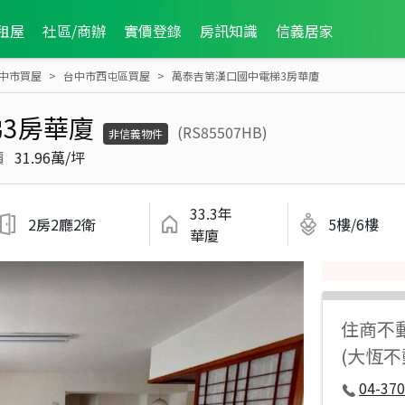
租屋
社區/商辦
實價登錄
房訊知識
信義居家
中市買屋
台中市西屯區買屋
萬泰吉第漢口國中電梯3房華廈
3房華廈
(RS85507HB)
非信義物件
價
31.96萬/坪
33.3年
2房2廳2衛
5樓/6樓
華廈
住商不
(大恆
04-37