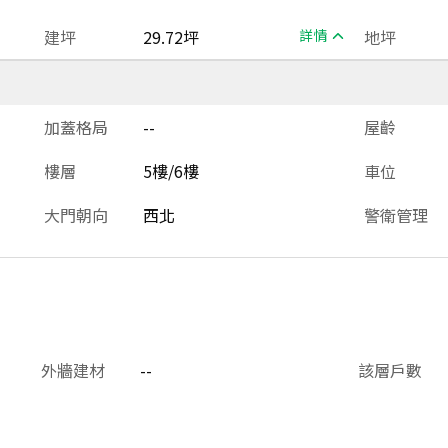
建坪
29.72坪
詳情
地坪
加蓋格局
--
屋齡
樓層
5樓/6樓
車位
大門朝向
西北
警衛管理
外牆建材
--
該層戶數