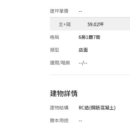
建坪單價
--
主+陽
59.02坪
格局
6房1廳7衛
類型
店面
邊間/暗房
--/--
建物詳情
建物結構
RC造(鋼筋混凝土)
謄本用途
--