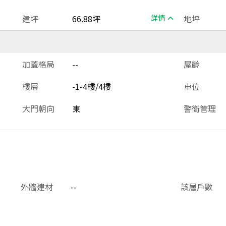
建坪
66.88坪
詳情
地坪
加蓋格局
--
屋齡
樓層
-1-4樓/4樓
車位
大門朝向
東
警衛管理
外牆建材
--
該層戶數