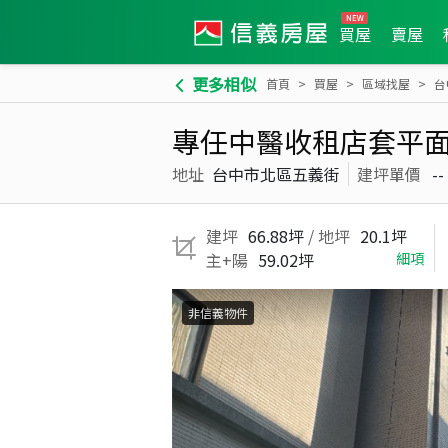
買屋
賣屋
更多相似
首頁
買屋
區域找屋
台
專任中醫收租店套平
地址
台中市北區五義街
建坪單價
--
建坪
66.88坪
/ 地坪
20.1坪
主+陽
59.02坪
細項
非信義物件