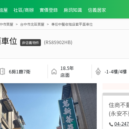
租屋
社區/商辦
實價登錄
房訊知識
信義居家
中市買屋
台中市北區買屋
專任中醫收租店套平面車位
面車位
(RS85902HB)
非信義物件
18.5年
6房1廳7衛
-1-4樓/4樓
店面
住商不
(永安
04-247