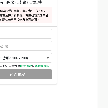
南屯區文心南路7-1號1樓
義房屋受託銷售，各項責任（包括但不
實性及仲介義務等）概由各該受託業者
不屬信義房屋控制及負責範圍。
可(9:00-21:00)
示您已同意本站
服務條款
與
隱私權聲明
預約看屋