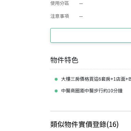
使用分區
--
注意事項
--
物件特色
大樓三房價格買這6套房+1店面+
中醫商圈距中醫步行約10分鐘
類似物件實價登錄
(
16
)