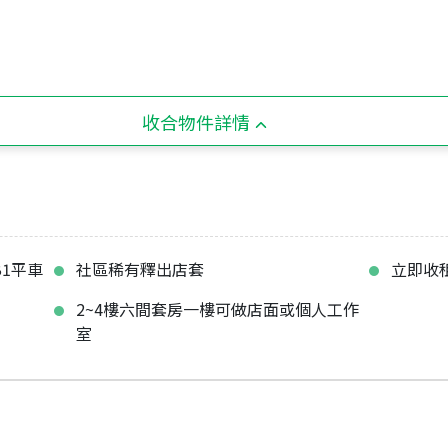
收合物件詳情
B1平車
社區稀有釋出店套
立即收租
2~4樓六間套房一樓可做店面或個人工作
室