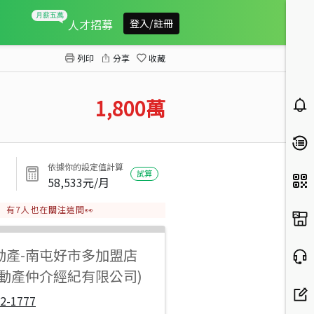
專任中醫收租店套平面車位
人才招募
登入/註冊
列印
分享
收藏
1,800
萬
依據你的設定值計算
試算
58,533
元/月
有
7
人也在關注這間👀
動產
-
南屯好市多加盟店
不動產仲介經紀有限公司)
2-1777