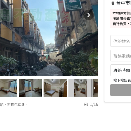
台中市
本物件非信
限於廣告真
自行負責，
聯絡時間：皆
按下按鈕表
1
/
16
紹，非物件本身。