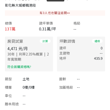
彰化縣大城鄉楓港段
有
3
人也在關注這間👀
總價
建坪單價
格局
137
萬
0.31萬/坪
--
房貸試算
坪數詳情
計算
細項
4,471
元/月
建坪
0
主建物
--
|
|
30
年
利率
2.35
%概算
2
地坪
435.9
年寬限期
​符合首購資格嗎?
類型
土地
屋齡
--
樓層
0樓/0樓
加蓋格局
--
車位
--
謄本用途
--