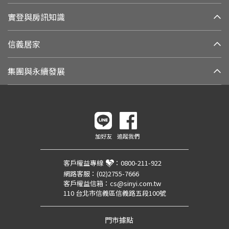
實登與房訊知識
信義居家
集團與永續發展
加好友
追蹤我們
客戶權益專線
：
0800-211-922
網路客服：
(02)2755-7666
客戶權益信箱：
cs@sinyi.com.tw
110 台北市信義區信義路五段100號
門市據點