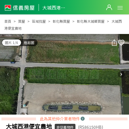
大城西港便宜農地
大城西港便宜農地
首頁
買屋
區域找屋
彰化縣買屋
彰化縣大城鄉買屋
大城西
港便宜農地
圖片 1/6
格局圖
此為其他仲介業者物件
大城西港便宜農地
(RS86150HB)
非信義物件