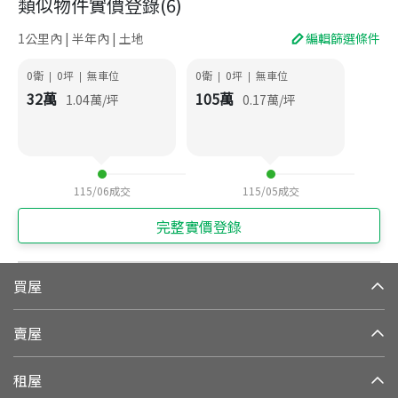
類似物件實價登錄
(
6
)
1公里內 | 半年內 | 土地
編輯篩選條件
0衛
0
坪
無車位
0衛
0
坪
無車位
|
|
|
|
32
萬
105
萬
1.04
萬/坪
0.17
萬/坪
115/06
成交
115/05
成交
完整實價登錄
買屋
賣屋
租屋