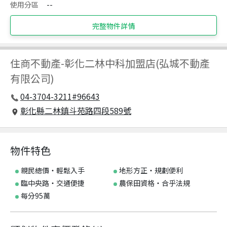
使用分區
--
完整物件詳情
住商不動產
-
彰化二林中科加盟店(弘城不動產
有限公司)
04-3704-3211#96643
彰化縣二林鎮斗苑路四段589號
物件特色
親民總價・輕鬆入手
地形方正・規劃便利
臨中央路・交通便捷
農保田資格・合乎法規
每分95萬