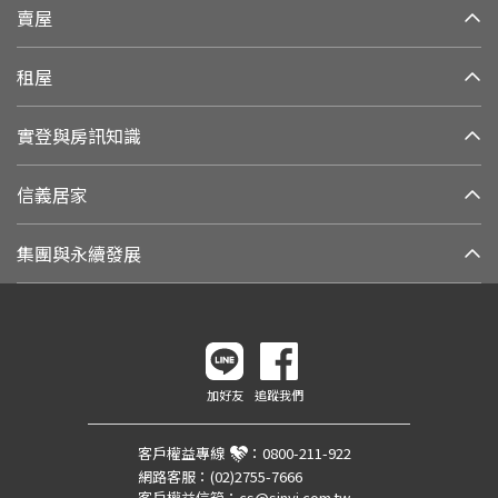
賣屋
租屋
實登與房訊知識
信義居家
集團與永續發展
加好友
追蹤我們
客戶權益專線
：
0800-211-922
網路客服：
(02)2755-7666
客戶權益信箱：
cs@sinyi.com.tw