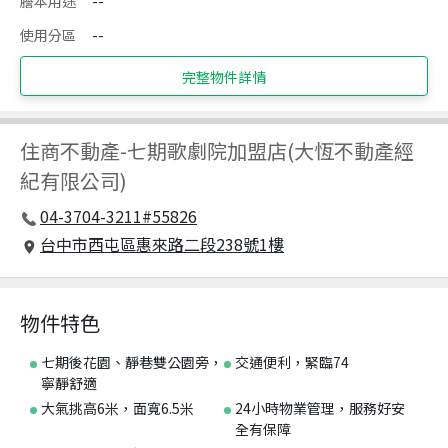
謄本用途
--
使用分區
--
完整物件詳情
住商不動產
-
七期歌劇院加盟店(大恆不動產經
紀有限公司)
04-3704-3211#55826
台中市西屯區惠來路二段238號1樓
物件特色
七期後花園、靜巷雙公園旁，
交通便利，緊臨74
寧靜舒適
大氣挑高6米，面寬6.5米
24小時物業管理，服務好安
全有保障