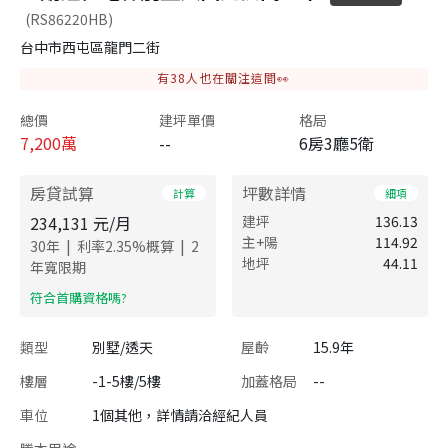
(RS86220HB)
台中市西屯區龍門二街
有
38
人也在關注這間👀
總價
建坪單價
格局
7,200
萬
--
6房3廳5衛
房貸試算
坪數詳情
計算
細項
234,131
元/月
建坪
136.13
主+陽
114.92
|
|
30
年
利率
2.35
%概算
2
地坪
44.11
年寬限期
​符合首購資格嗎?
類型
別墅/透天
屋齡
15.9年
樓層
-1-5樓/5樓
加蓋格局
--
車位
1個其他，詳情請洽經紀人員