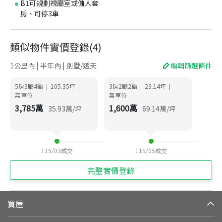
B1可規劃視廳室或傭人套
房、可停3車
類似物件實價登錄
(
4
)
1公里內 | 半年內 | 別墅/透天
編輯篩選條件
5房3廳4衛
105.35
坪
3房2廳2衛
23.14
坪
|
|
|
|
無車位
無車位
3,785
萬
1,600
萬
35.93
萬/坪
69.14
萬/坪
115/03
成交
115/05
成交
完整實價登錄
買屋