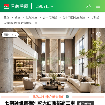
七期詮佳電梯別墅大面寬挑高三車
七期詮佳電梯別墅大面寬挑高三車
首頁
買屋
區域找屋
台中市買屋
台中市西屯區買屋
七期詮
佳電梯別墅大面寬挑高三車
圖片 1/17
此為其他仲介業者物件
七期詮佳電梯別墅大面寬挑高三車
非信義物件