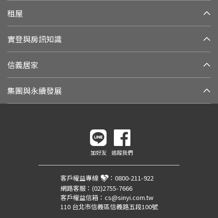
租屋
實登與房訊知識
信義居家
集團與永續發展
加好友
追蹤我們
客戶權益專線
：
0800-211-922
網路客服：
(02)2755-7666
客戶權益信箱：
cs@sinyi.com.tw
110 台北市信義區信義路五段100號