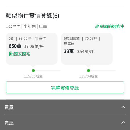
類似物件實價登錄
(
6
)
1公里內 | 半年內 | 店面
編輯篩選條件
0衛
38.05
坪
無車位
6房2廳3衛
70.03
坪
|
|
|
|
無車位
650
萬
17.08
萬/坪
38
萬
0.54
萬/坪
國安國宅
115/05
成交
115/04
成交
完整實價登錄
買屋
賣屋