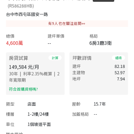
(RS86288HB)
台中市西屯區國安一路
有
9
人也在關注這間👀
總價
建坪單價
格局
4,600
萬
--
6房3廳3衛
房貸試算
坪數詳情
計算
細項
149,584
元/月
建坪
82.18
主建物
52.97
|
|
30
年
利率
2.35
%概算
2
地坪
7.94
年寬限期
​符合首購資格嗎?
類型
店面
屋齡
15.7年
樓層
1-2樓/24樓
加蓋格局
--
車位
1個坡道平面