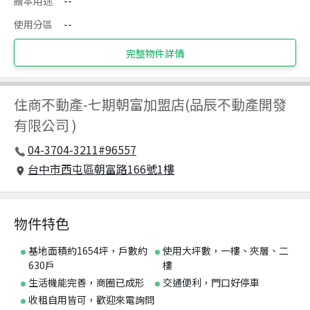
謄本用途
--
使用分區
--
完整物件詳情
住商不動產
-
七期朝富加盟店(品辰不動產開發
有限公司 )
04-3704-3211#96557
台中市西屯區朝富路166號1樓
物件特色
基地面積約1654坪，戶數約
使用大坪數，一樓、夾層、二
630戶
樓
生活機能完善，商圈已成形
交通便利，門口好停車
收租自用皆可，歡迎來電詢問