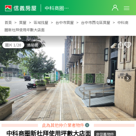
中科商圈新杜拜使用坪數大店面
中科商圈新杜拜使用坪數大店面
首頁
買屋
區域找屋
台中市買屋
台中市西屯區買屋
中科商
圈新杜拜使用坪數大店面
圖片 1/20
格局圖
此為其他仲介業者物件
中科商圈新杜拜使用坪數大店面
非信義物件