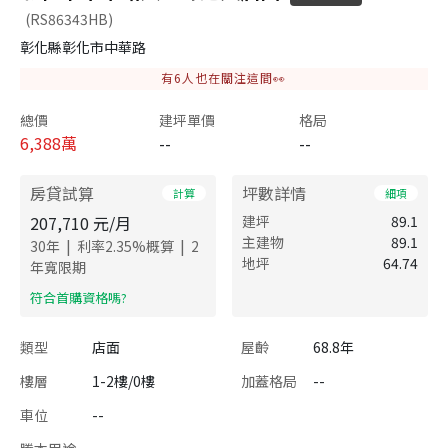
(RS86343HB)
彰化縣彰化市中華路
有
6
人也在關注這間👀
總價
建坪單價
格局
6,388
萬
--
--
房貸試算
坪數詳情
計算
細項
207,710
元/月
建坪
89.1
主建物
89.1
|
|
30
年
利率
2.35
%概算
2
地坪
64.74
年寬限期
​符合首購資格嗎?
類型
店面
屋齡
68.8年
樓層
1-2樓/0樓
加蓋格局
--
車位
--