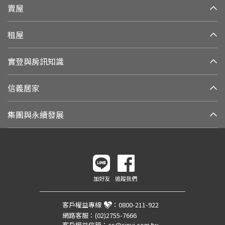
賣屋
租屋
實登與房訊知識
信義居家
集團與永續發展
加好友
追蹤我們
客戶權益專線
：
0800-211-922
網路客服：
(02)2755-7666
客戶權益信箱：
cs@sinyi.com.tw