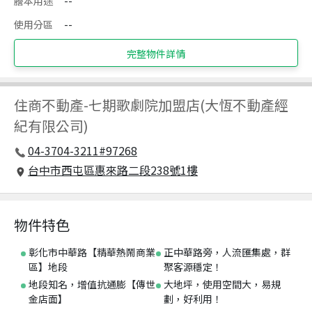
謄本用途
--
使用分區
--
完整物件詳情
住商不動產
-
七期歌劇院加盟店(大恆不動產經
紀有限公司)
04-3704-3211#97268
台中市西屯區惠來路二段238號1樓
物件特色
彰化市中華路【精華熱鬧商業
正中華路旁，人流匯集處，群
區】地段
聚客源穩定！
地段知名，增值抗通膨【傳世
大地坪，使用空間大，易規
金店面】
劃，好利用！