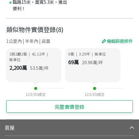
臨路15米，面寬5.3米，進出
便利！
類似物件實價登錄
(
8
)
1公里內 | 半年內 | 店面
編輯篩選條件
3房2廳2衛
41.12
坪
0衛
3.29
坪
無車位
|
|
|
|
無車位
69
萬
20.96
萬/坪
2,200
萬
53.5
萬/坪
115/05
成交
115/05
成交
完整實價登錄
買屋