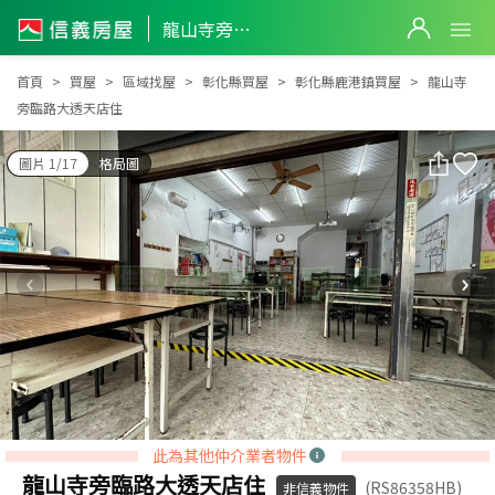
龍山寺旁臨路大透天店住
龍山寺旁臨路大透天店住
首頁
買屋
區域找屋
彰化縣買屋
彰化縣鹿港鎮買屋
龍山寺
旁臨路大透天店住
圖片 1/17
格局圖
此為其他仲介業者物件
龍山寺旁臨路大透天店住
(RS86358HB)
非信義物件