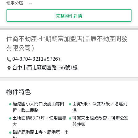
使用分區
--
完整物件詳情
住商不動產
-
七期朝富加盟店(品辰不動產開發
有限公司 )
04-3704-3211#97267
台中市西屯區朝富路166號1樓
物件特色
鹿港國小大門口及龍山寺附
面寬5米、深度27米，增建到
近，臨三民路
滿
土地面積63.77坪，使用面積
可買來出租或改套，可辦公室
大
兼住家
臨近鹿港龍山寺、鹿港第一市