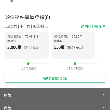
場
類似物件實價登錄
(
8
)
1公里內 | 半年內 | 別墅/透天
編輯篩選條件
4房3廳6衛
75.08
坪
4房2廳4衛
27.32
坪
|
|
|
|
無車位
無車位
3,000
萬
550
萬
39.96
萬/坪
20.13
萬/坪
115/05
成交
115/04
成交
完整實價登錄
買屋
賣屋