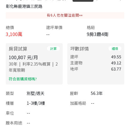
彰化縣鹿港鎮三民路
有
6
人也在關注這間👀
總價
建坪單價
格局
3,100
萬
--
9房3廳4衛
房貸試算
坪數詳情
計算
細項
100,807
元/月
建坪
49.55
主建物
49.12
|
|
30
年
利率
2.35
%概算
2
地坪
63.77
年寬限期
​符合首購資格嗎?
類型
別墅/透天
屋齡
56.3年
樓層
1-3樓/3樓
加蓋格局
--
車位
--
謄本用途
--