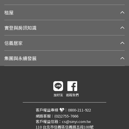
租屋
實登與房訊知識
信義居家
集團與永續發展
加好友
追蹤我們
客戶權益專線
：
0800-211-922
網路客服：
(02)2755-7666
客戶權益信箱：
cs@sinyi.com.tw
110 台北市信義區信義路五段100號