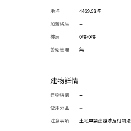
地坪
4469.98坪
加蓋格局
--
樓層
0樓/0樓
警衛管理
無
建物詳情
建物結構
--
使用分區
--
注意事項
土地申請建照涉及相關法