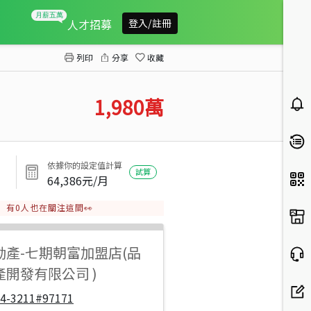
北屯大坑風景區大華段農地
人才招募
登入/註冊
列印
分享
收藏
1,980
萬
依據你的設定值計算
試算
64,386
元/月
有
0
人也在關注這間👀
動產
-
七期朝富加盟店(品
開發有限公司 )
04-3211#97171