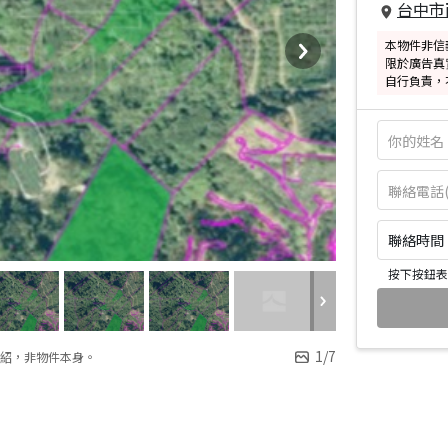
台中市
本物件非信
限於廣告真
自行負責，
聯絡時間：皆
按下按鈕表
1
/
7
紹，非物件本身。