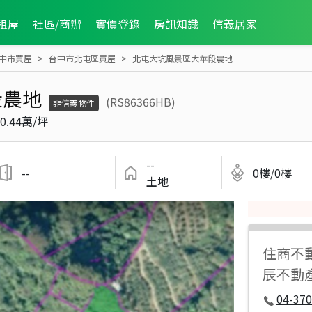
租屋
社區/商辦
實價登錄
房訊知識
信義居家
中市買屋
台中市北屯區買屋
北屯大坑風景區大華段農地
段農地
(RS86366HB)
非信義物件
0.44萬/坪
--
--
0樓/0樓
土地
住商不
辰不動產
04-37