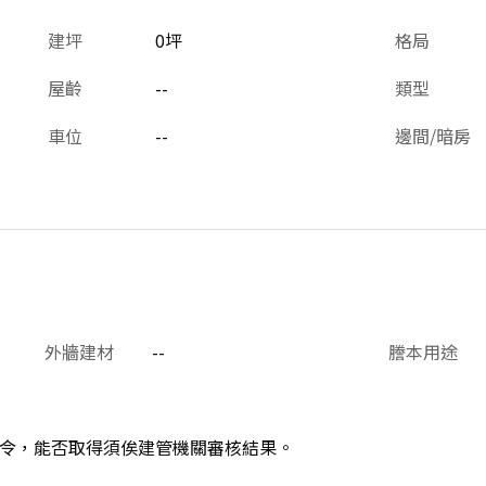
建坪
0坪
格局
屋齡
--
類型
車位
--
邊間/暗房
外牆建材
--
謄本用途
令，能否取得須俟建管機關審核結果。