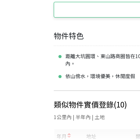
物件特色
距離大坑圓環、東山路商圈皆在1
內。
依山傍水，環境優美，休閒度假
類似物件實價登錄
(
10
)
1公里內 | 半年內 | 土地