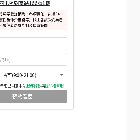
西屯區朝富路166號1樓
義房屋受託銷售，各項責任（包括但不
實性及仲介義務等）概由各該受託業者
不屬信義房屋控制及負責範圍。
可(9:00-21:00)
示您已同意本站
服務條款
與
隱私權聲明
預約看屋