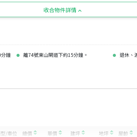
收合物件詳情
0分鐘
離74號東山閘道下約15分鐘。
退休、