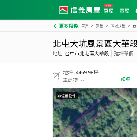
買屋
賣屋
更多相似
首頁
買屋
區域找屋
台
北屯大坑風景區大華
地址
台中市北屯區大華段
建坪單價
地坪
4469.98坪
主建物
--
細項
非信義物件