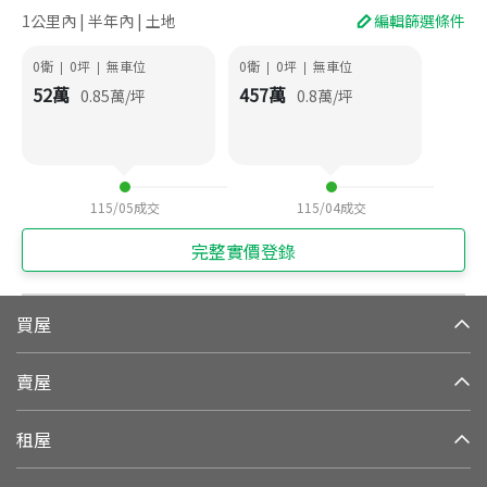
1公里內 | 半年內 | 土地
編輯篩選條件
0衛
0
坪
無車位
0衛
0
坪
無車位
|
|
|
|
52
萬
457
萬
0.85
萬/坪
0.8
萬/坪
115/05
成交
115/04
成交
完整實價登錄
買屋
賣屋
租屋