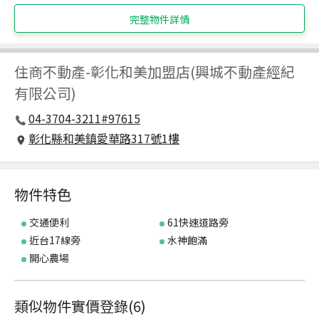
完整物件詳情
住商不動產
-
彰化和美加盟店(興城不動產經紀
有限公司)
04-3704-3211#97615
彰化縣和美鎮愛華路317號1樓
物件特色
交通便利
61快速道路旁
近台17線旁
水神飽滿
開心農場
類似物件實價登錄
(
6
)