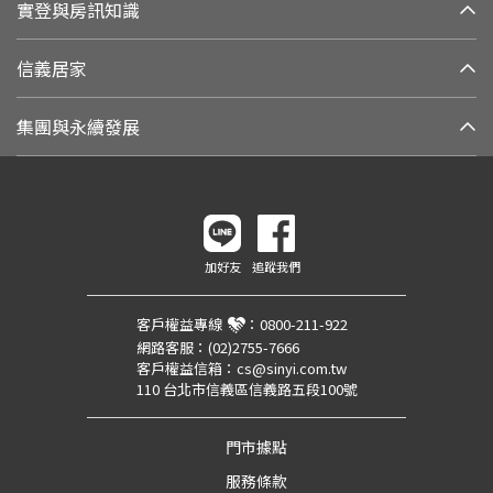
實登與房訊知識
信義居家
集團與永續發展
加好友
追蹤我們
客戶權益專線
：
0800-211-922
網路客服：
(02)2755-7666
客戶權益信箱：
cs@sinyi.com.tw
110 台北市信義區信義路五段100號
門市據點
服務條款