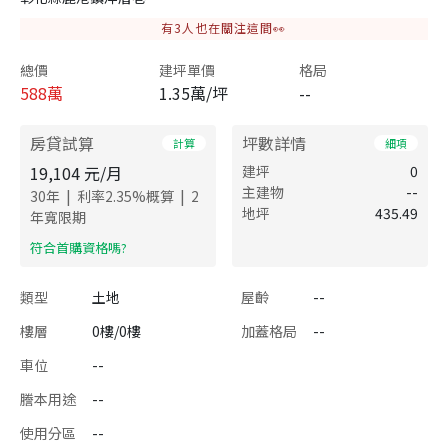
有
3
人也在關注這間👀
總價
建坪單價
格局
588
萬
1.35萬/坪
--
房貸試算
坪數詳情
計算
細項
19,104
元/月
建坪
0
主建物
--
|
|
30
年
利率
2.35
%概算
2
地坪
435.49
年寬限期
​符合首購資格嗎?
類型
土地
屋齡
--
樓層
0樓/0樓
加蓋格局
--
車位
--
謄本用途
--
使用分區
--