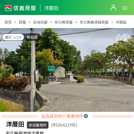
洋厝田
洋厝田
首頁
買屋
區域找屋
彰化縣買屋
彰化縣鹿港鎮買屋
洋厝田
圖片 1/14
格局圖
此為其他仲介業者物件
洋厝田
(RS86422HB)
非信義物件
彰化縣鹿港鎮洋厝巷