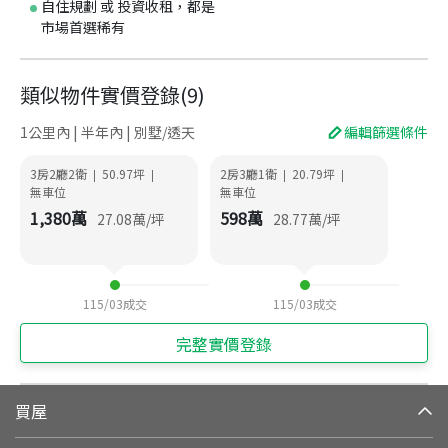
自住規劃 或 投資收租，都是
市場首選稀有
類似物件實價登錄
(
9
)
1公里內 | 半年內 | 別墅/透天
編輯篩選條件
3房2廳2衛
50.97
坪
2房3廳1衛
20.79
坪
|
|
|
|
無車位
無車位
1,380
萬
598
萬
27.08
萬/坪
28.77
萬/坪
115/03
成交
115/03
成交
完整實價登錄
買屋