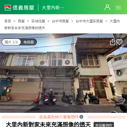
大里內新對家未來充滿想像的透天
大里內新對家未來充滿想像的透天
首頁
買屋
區域找屋
台中市買屋
台中市大里區買屋
大里內
新對家未來充滿想像的透天
圖片 1/6
格局圖
此為其他仲介業者物件
大里內新對家未來充滿想像的透天
非信義物件