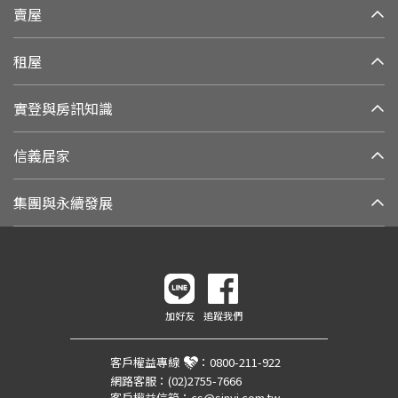
賣屋
租屋
實登與房訊知識
信義居家
集團與永續發展
加好友
追蹤我們
客戶權益專線
：
0800-211-922
網路客服：
(02)2755-7666
客戶權益信箱：
cs@sinyi.com.tw