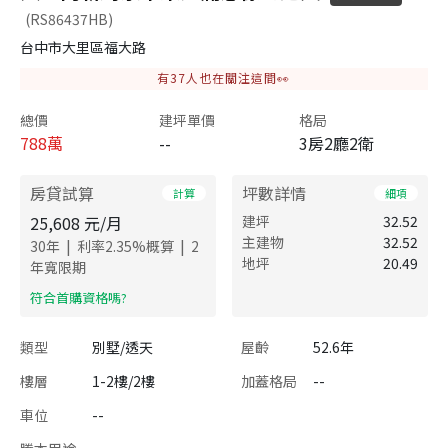
(RS86437HB)
台中市大里區福大路
有
37
人也在關注這間👀
總價
建坪單價
格局
788
萬
--
3房2廳2衛
房貸試算
坪數詳情
計算
細項
25,608
元/月
建坪
32.52
主建物
32.52
|
|
30
年
利率
2.35
%概算
2
地坪
20.49
年寬限期
​符合首購資格嗎?
類型
別墅/透天
屋齡
52.6年
樓層
1-2樓/2樓
加蓋格局
--
車位
--