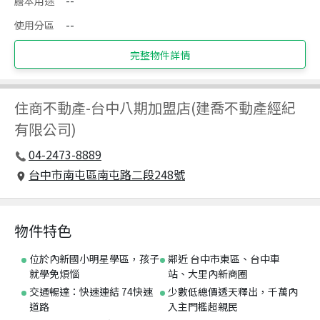
謄本用途
--
使用分區
--
完整物件詳情
住商不動產
-
台中八期加盟店(建喬不動產經紀
有限公司)
04-2473-8889
台中市南屯區南屯路二段248號
物件特色
位於內新國小明星學區，孩子
鄰近 台中市東區、台中車
就學免煩惱
站、大里內新商圈
交通暢達：快速連結 74快速
少數低總價透天釋出，千萬內
道路
入主門檻超親民