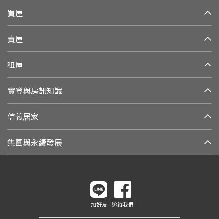
買屋
賣屋
租屋
實登與房訊知識
信義居家
集團與永續發展
加好友
追蹤我們