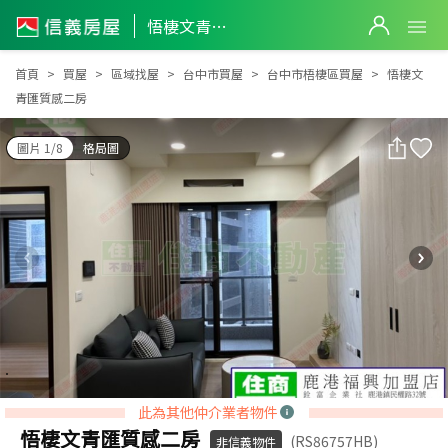
悟棲文青匯質感二房
悟棲文青匯質感二房
首頁
買屋
區域找屋
台中市買屋
台中市梧棲區買屋
悟棲文
青匯質感二房
圖片 1/8
格局圖
此為其他仲介業者物件
悟棲文青匯質感二房
(RS86757HB)
非信義物件