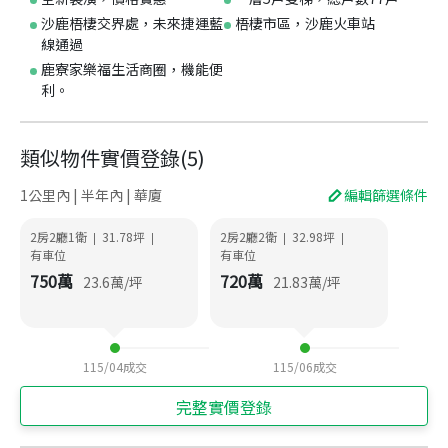
沙鹿梧棲交界處，未來捷運藍
梧棲市區，沙鹿火車站
線通過
鹿寮家樂福生活商圈，機能便
利。
類似物件實價登錄
(
5
)
1公里內 | 半年內 | 華廈
編輯篩選條件
2房2廳1衛
31.78
坪
2房2廳2衛
32.98
坪
|
|
|
|
有車位
有車位
750
萬
720
萬
23.6
萬/坪
21.83
萬/坪
115/04
成交
115/06
成交
完整實價登錄