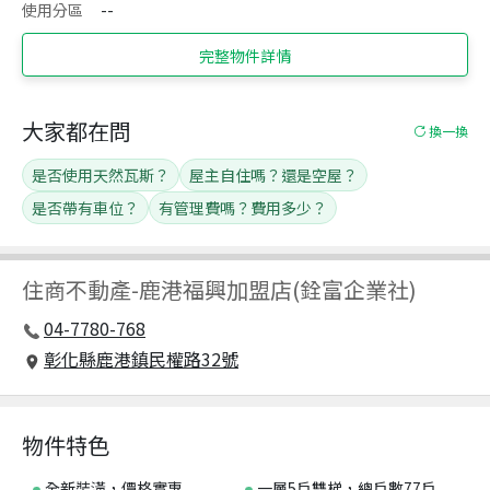
使用分區
--
完整物件詳情
大家都在問
換一換
是否使用天然瓦斯？
屋主自住嗎？還是空屋？
是否帶有車位？
有管理費嗎？費用多少？
住商不動產
-
鹿港福興加盟店(銓富企業社)
04-7780-768
彰化縣鹿港鎮民權路32號
物件特色
全新裝潢，價格實惠
一層5戶雙梯，總戶數77戶