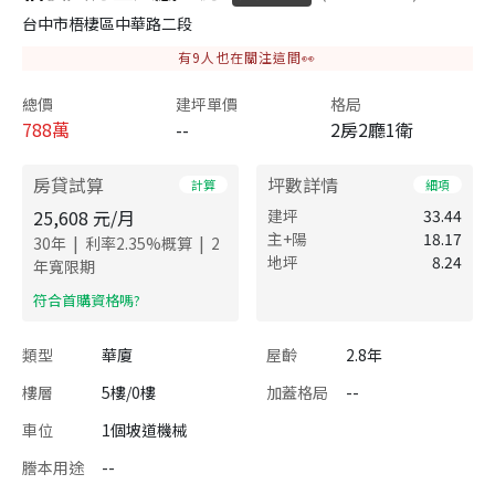
台中市梧棲區中華路二段
有
9
人也在關注這間👀
總價
建坪單價
格局
788
萬
--
2房2廳1衛
房貸試算
坪數詳情
計算
細項
25,608
元/月
建坪
33.44
主+陽
18.17
|
|
30
年
利率
2.35
%概算
2
地坪
8.24
年寬限期
​符合首購資格嗎?
類型
華廈
屋齡
2.8年
樓層
5樓/0樓
加蓋格局
--
車位
1個坡道機械
謄本用途
--