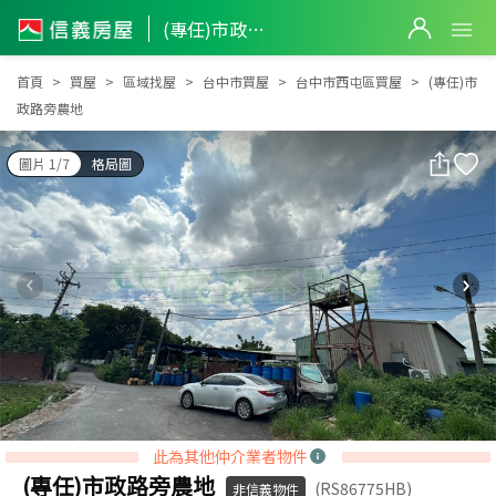
(專任)市政路旁農地
(專任)市政路旁農地
首頁
買屋
區域找屋
台中市買屋
台中市西屯區買屋
(專任)市
政路旁農地
圖片 1/7
格局圖
此為其他仲介業者物件
(專任)市政路旁農地
(RS86775HB)
非信義物件