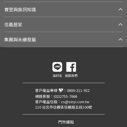
實登與房訊知識
信義居家
集團與永續發展
加好友
追蹤我們
客戶權益專線
：
0800-211-922
網路客服：
(02)2755-7666
客戶權益信箱：
cs@sinyi.com.tw
110 台北市信義區信義路五段100號
門市據點