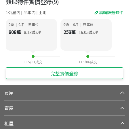
類似物件實價登錄
(
9
)
1公里內 | 半年內 | 土地
編輯篩選條件
0衛
0
坪
無車位
0衛
0
坪
無車位
|
|
|
|
808
萬
258
萬
8.13
萬/坪
16.05
萬/坪
115/01
成交
115/06
成交
完整實價登錄
買屋
賣屋
租屋