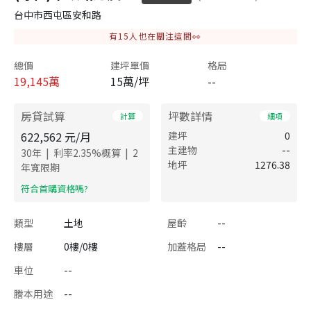
台中市西屯區安和路
有
15
人也在關注這間👀
總價
建坪單價
格局
19,145
萬
15萬/坪
--
房貸試算
坪數詳情
計算
細項
622,562
元/月
建坪
0
主建物
--
|
|
30
年
利率
2.35
%概算
2
地坪
1276.38
年寬限期
​符合首購資格嗎?
類型
土地
屋齡
--
樓層
0樓/0樓
加蓋格局
--
車位
--
謄本用途
--