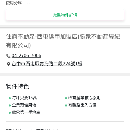
使用分區
--
完整物件詳情
住商不動產
-
西屯逢甲加盟店(勝衆不動產經紀
有限公司)
04-2706-7006
台中市西屯區青海路二段224號1樓
物件特色
每坪只要15萬
稀有產業核心腹地
企業預備用地
有臨路出入方便
繼承第一手地主