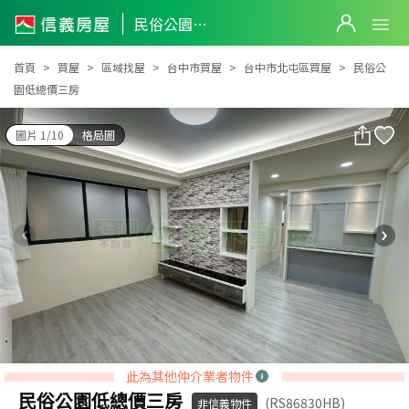
民俗公園低總價三房
民俗公園低總價三房
首頁
買屋
區域找屋
台中市買屋
台中市北屯區買屋
民俗公
園低總價三房
圖片 1/10
格局圖
此為其他仲介業者物件
民俗公園低總價三房
(RS86830HB)
非信義物件