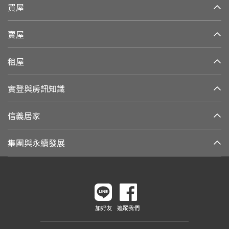
買屋
賣屋
租屋
實登與房訊知識
信義居家
集團與永續發展
加好友
追蹤我們