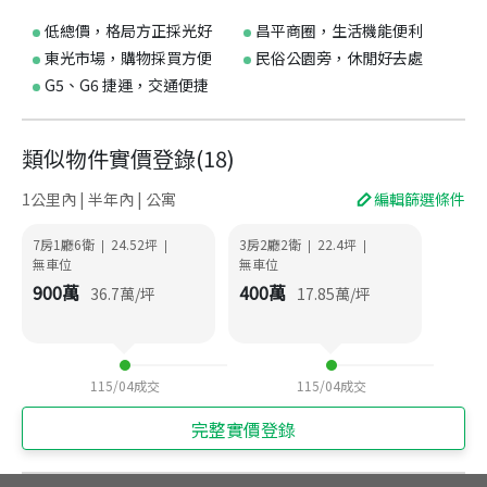
低總價，格局方正採光好
昌平商圈，生活機能便利
東光市場，購物採買方便
民俗公園旁，休閒好去處
G5、G6 捷運，交通便捷
類似物件實價登錄
(
18
)
1公里內 | 半年內 | 公寓
編輯篩選條件
7房1廳6衛
24.52
坪
3房2廳2衛
22.4
坪
|
|
|
|
無車位
無車位
900
萬
400
萬
36.7
萬/坪
17.85
萬/坪
115/04
成交
115/04
成交
完整實價登錄