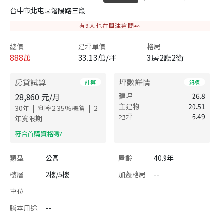
台中市北屯區瀋陽路三段
有
9
人也在關注這間👀
總價
建坪單價
格局
888
萬
33.13萬/坪
3房2廳2衛
房貸試算
坪數詳情
計算
細項
28,860
元/月
建坪
26.8
主建物
20.51
|
|
30
年
利率
2.35
%概算
2
地坪
6.49
年寬限期
​符合首購資格嗎?
類型
公寓
屋齡
40.9年
樓層
2樓/5樓
加蓋格局
--
車位
--
謄本用途
--