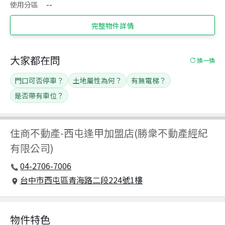
使用分區
--
完整物件詳情
大家都在問
換一換
門口可否停車？
土地屬性為何？
有無電梯？
是否帶有車位？
住商不動產
-
西屯逢甲加盟店(勝衆不動產經紀
有限公司)
04-2706-7006
台中市西屯區青海路二段224號1樓
物件特色