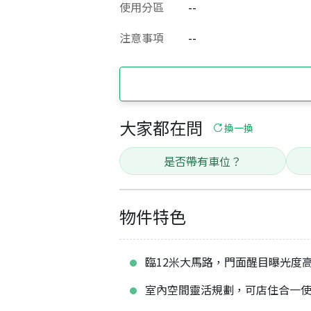
使用分區
--
注意事項
--
大家都在問
換一換
是否帶有車位？
物件特色
臨12米大馬路，門面醒目曝光度
室內空間靈活規劃，可店住合一