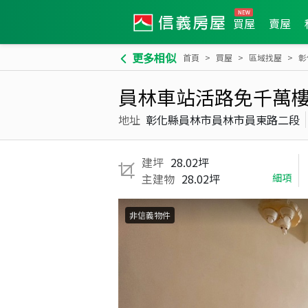
買屋
賣屋
更多相似
首頁
買屋
區域找屋
彰
員林車站活路免千萬
地址
彰化縣員林市員林市員東路二段
建坪
28.02坪
主建物
28.02坪
細項
非信義物件