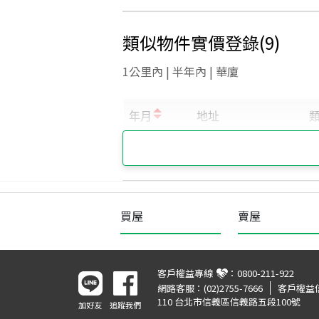
類似物件實價登錄
(
9
)
1公里內 | 半年內 | 華廈
買屋
賣屋
客戶權益專線
：
0800-211-922
網路客服：
(02)2755-7666
客戶權益
110 台北市信義區信義路五段100號
加好友
追蹤我們