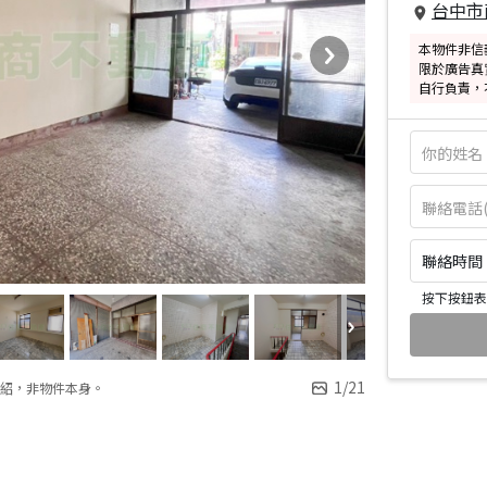
台中市
本物件非信
限於廣告真
自行負責，
聯絡時間：皆
按下按鈕表
1
/
21
紹，非物件本身。