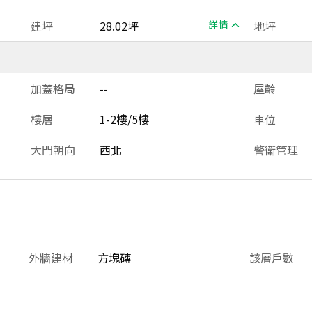
建坪
28.02坪
詳情
地坪
加蓋格局
--
屋齡
樓層
1-2樓/5樓
車位
大門朝向
西北
警衛管理
外牆建材
方塊磚
該層戶數