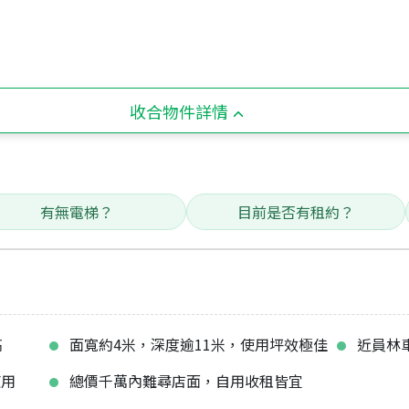
收合物件詳情
有無電梯？
目前是否有租約？
高
面寬約4米，深度逾11米，使用坪效極佳
近員林
使用
總價千萬內難尋店面，自用收租皆宜