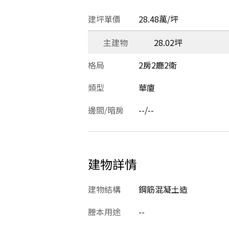
建坪單價
28.48萬/坪
主建物
28.02坪
格局
2房2廳2衛
類型
華廈
邊間/暗房
--/--
建物詳情
建物結構
鋼筋混凝土造
謄本用途
--