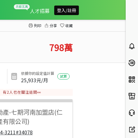
員林車站活路免千萬樓店
人才招募
登入/註冊
列印
分享
收藏
798
萬
依據你的設定值計算
試算
25,933
元/月
有
2
人也在關注這間👀
動產
-
七期河南加盟店(仁
產有限公司)
04-3211#34078