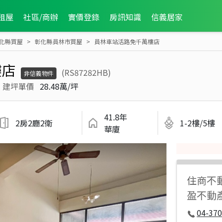
租屋
社區/商辦
實價登錄
房訊知識
信義居家
化縣買屋
彰化縣員林市買屋
員林車站活路免千萬樓店
樓店
(RS87282HB)
非信義物件
建坪單價
28.48萬/坪
41.8年
2房2廳2衛
1-2樓/5樓
華廈
住商不
盈不動
04-37