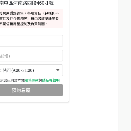
南屯區河南路四段460-1號
義房屋受託銷售，各項責任（包括但不
實性及仲介義務等）概由各該受託業者
不屬信義房屋控制及負責範圍。
可(9:00-21:00)
示您已同意本站
服務條款
與
隱私權聲明
預約看屋