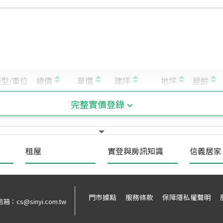
完整實價登錄
租屋
實登與房訊知識
信義居家
門市據點
服務條款
保障隱私權聲明
信箱：
cs@sinyi.com.tw