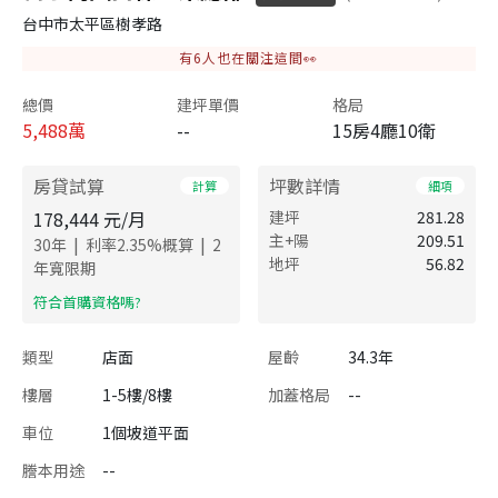
台中市太平區樹孝路
有
6
人也在關注這間👀
總價
建坪單價
格局
5,488
萬
--
15房4廳10衛
房貸試算
坪數詳情
計算
細項
178,444
元/月
建坪
281.28
主+陽
209.51
|
|
30
年
利率
2.35
%概算
2
地坪
56.82
年寬限期
​符合首購資格嗎?
類型
店面
屋齡
34.3年
樓層
1-5樓/8樓
加蓋格局
--
車位
1個坡道平面
謄本用途
--