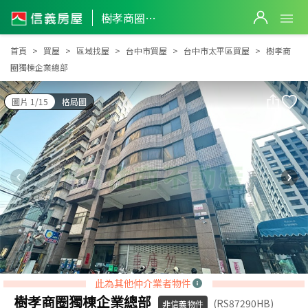
樹孝商圈獨棟企業總部
樹孝商圈獨棟企業總部
首頁
買屋
區域找屋
台中市買屋
台中市太平區買屋
樹孝商
圈獨棟企業總部
圖片 1/15
格局圖
此為其他仲介業者物件
樹孝商圈獨棟企業總部
(RS87290HB)
非信義物件