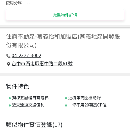
使用分區
--
完整物件詳情
住商不動產
-
慕義怡和加盟店(慕義地產開發股
份有限公司)
04-2327-3002
台中市西屯區惠中路二段61號
物件特色
獨棟五層樓自有電梯
近樹孝商圈機能好
近交流道交通便利
一坪不用20萬高CP值
類似物件實價登錄
(
17
)