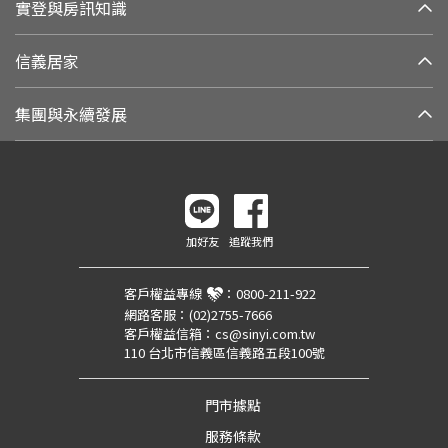
實登與房訊知識
信義居家
集團與永續發展
加好友
追蹤我們
客戶權益專線
：
0800-211-922
網路客服：
(02)2755-7666
客戶權益信箱：
cs@sinyi.com.tw
110 台北市信義區信義路五段100號
門市據點
服務條款