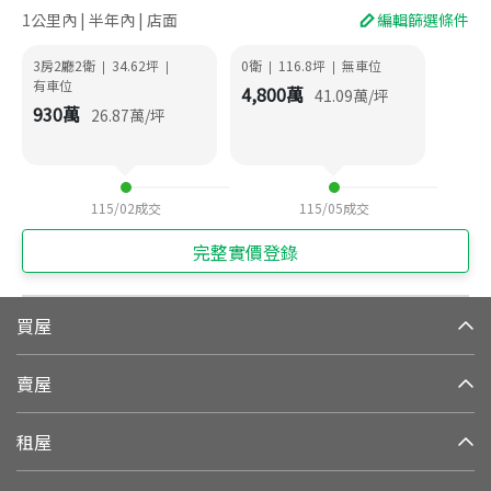
1公里內 | 半年內 | 店面
編輯篩選條件
3房2廳2衛
34.62
坪
0衛
116.8
坪
無車位
|
|
|
|
有車位
4,800
萬
41.09
萬/坪
930
萬
26.87
萬/坪
115/02
成交
115/05
成交
完整實價登錄
買屋
賣屋
租屋