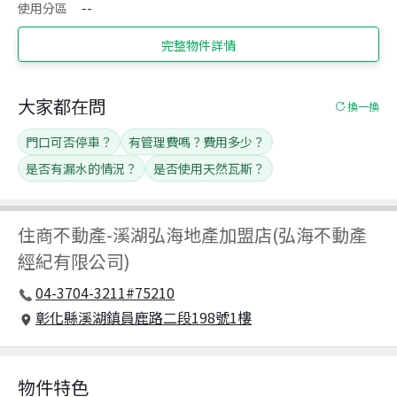
使用分區
--
完整物件詳情
大家都在問
換一換
門口可否停車？
有管理費嗎？費用多少？
是否有漏水的情況？
是否使用天然瓦斯？
住商不動產
-
溪湖弘海地產加盟店(弘海不動產
經紀有限公司)
04-3704-3211#75210
彰化縣溪湖鎮員鹿路二段198號1樓
物件特色