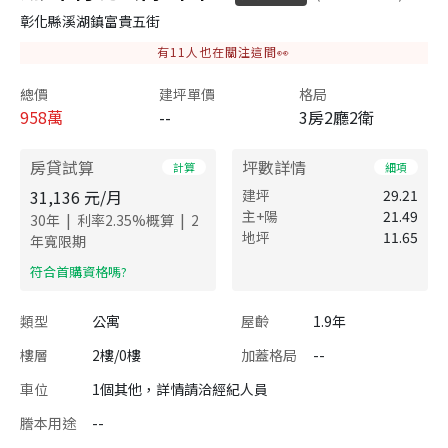
彰化縣溪湖鎮富貴五街
有
11
人也在關注這間👀
總價
建坪單價
格局
958
萬
--
3房2廳2衛
房貸試算
坪數詳情
計算
細項
31,136
元/月
建坪
29.21
主+陽
21.49
|
|
30
年
利率
2.35
%概算
2
地坪
11.65
年寬限期
​符合首購資格嗎?
類型
公寓
屋齡
1.9年
樓層
2樓/0樓
加蓋格局
--
車位
1個其他，詳情請洽經紀人員
謄本用途
--