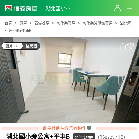
湖北國小旁公寓+平車B
湖北國小旁公寓+平車B
首頁
買屋
區域找屋
彰化縣買屋
彰化縣溪湖鎮買屋
湖北國
小旁公寓+平車B
圖片 1/6
格局圖
此為其他仲介業者物件
湖北國小旁公寓+平車B
(RS87297HB)
非信義物件