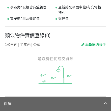
學區旁*公設皆有監視器
全新房配平面車位(有充電樁
預孔)
電子鎖*生活機能佳
採光佳
類似物件實價登錄
(
0
)
1公里內 | 半年內 | 公寓
編輯篩選條件
還沒有任何成交資訊
買屋