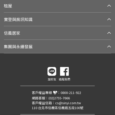
租屋
實登與房訊知識
信義居家
集團與永續發展
加好友
追蹤我們
客戶權益專線
：
0800-211-922
網路客服：
(02)2755-7666
客戶權益信箱：
cs@sinyi.com.tw
110 台北市信義區信義路五段100號