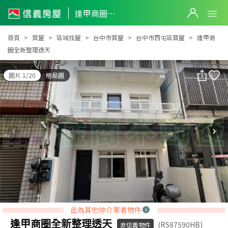
逢甲商圈全新整理透天
逢甲商圈全新整理透天
首頁
買屋
區域找屋
台中市買屋
台中市西屯區買屋
逢甲商
圈全新整理透天
圖片 1/20
格局圖
此為其他仲介業者物件
逢甲商圈全新整理透天
(RS87590HB)
非信義物件