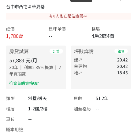
台中市西屯區華夏巷
有
6
人也在關注這間👀
總價
建坪單價
格局
1,780
萬
--
4房2廳4衛
房貸試算
坪數詳情
計算
細項
57,883
元/月
建坪
20.42
主建物
20.42
|
|
30
年
利率
2.35
%概算
2
地坪
18.45
年寬限期
​符合首購資格嗎?
類型
別墅/透天
屋齡
51.2年
樓層
1-2樓/2樓
加蓋格局
--
車位
--
謄本用途
--