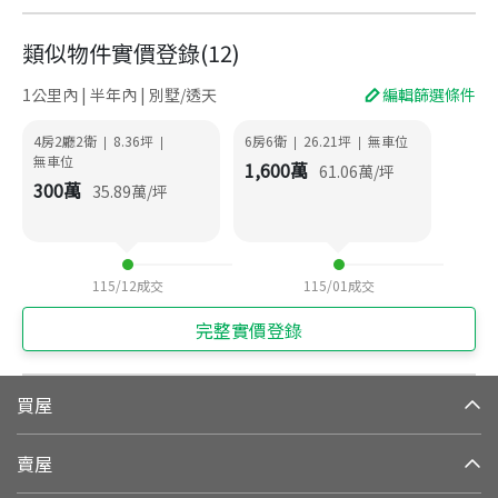
類似物件實價登錄
(
12
)
1公里內 | 半年內 | 別墅/透天
編輯篩選條件
4房2廳2衛
8.36
坪
6房6衛
26.21
坪
無車位
|
|
|
|
無車位
1,600
萬
61.06
萬/坪
300
萬
35.89
萬/坪
115/12
成交
115/01
成交
完整實價登錄
買屋
賣屋