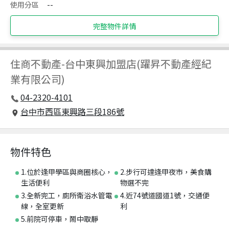
使用分區
--
完整物件詳情
住商不動產
-
台中東興加盟店(躍昇不動產經紀
業有限公司)
04-2320-4101
台中市西區東興路三段186號
物件特色
1.位於逢甲學區與商圈核心，
2.步行可達逢甲夜市，美食購
生活便利
物選不完
3.全新完工，廁所衛浴水管電
4.近74號道國道1號，交通便
線，全室更新
利
5.前院可停車，鬧中取靜