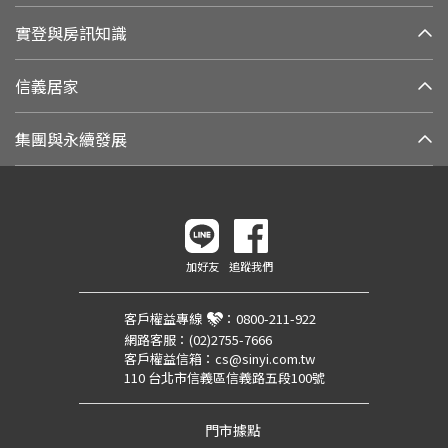
實登與房訊知識
信義居家
集團與永續發展
加好友
追蹤我們
客戶權益專線
：
0800-211-922
網路客服：
(02)2755-7666
客戶權益信箱：
cs@sinyi.com.tw
110 台北市信義區信義路五段100號
門市據點