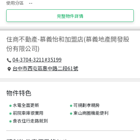
使用分區
--
完整物件詳情
住商不動產
-
慕義怡和加盟店(慕義地產開發股
份有限公司)
04-3704-3211#35199
台中市西屯區惠中路二段61號
物件特色
水電全面更新
可規劃孝親房
前院車庫很實用
東山商圈機能便利
食衣住行走路就到