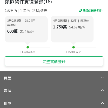
類似物件實價登錄
(
16
)
1公里內 | 半年內 | 別墅/透天
編輯篩選條件
3房2廳2衛
28.04
坪
4房2廳5衛
32
坪
無車位
|
|
|
|
無車位
1,750
萬
54.69
萬/坪
600
萬
21.4
萬/坪
115/04
成交
115/01
成交
完整實價登錄
買屋
賣屋
租屋