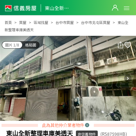
東山全新整理車庫美透天
東山全新整理車庫美透天
首頁
買屋
區域找屋
台中市買屋
台中市北屯區買屋
東山全
新整理車庫美透天
圖片 1/8
格局圖
此為其他仲介業者物件
東山全新整理車庫美透天
(RS87598HB)
非信義物件