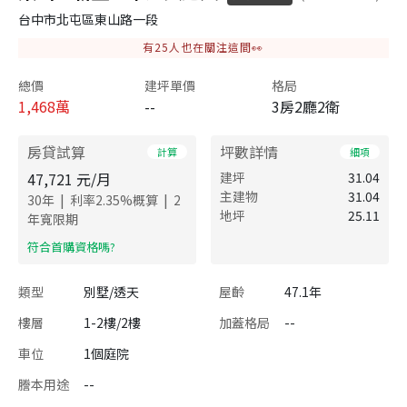
台中市北屯區東山路一段
有
25
人也在關注這間👀
總價
建坪單價
格局
1,468
萬
--
3房2廳2衛
房貸試算
坪數詳情
計算
細項
47,721
元/月
建坪
31.04
主建物
31.04
|
|
30
年
利率
2.35
%概算
2
地坪
25.11
年寬限期
​符合首購資格嗎?
類型
別墅/透天
屋齡
47.1年
樓層
1-2樓/2樓
加蓋格局
--
車位
1個庭院
謄本用途
--