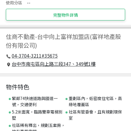
使用分區
--
完整物件詳情
住商不動產
-
台中向上富祥加盟店(富祥地產股
份有限公司)
04-3704-3211#35675
台中市南屯區向上路三段347、349號1樓
物件特色
緊鄰74快速道路與國道一
重劃區內，低密度住宅區，高
號，交通便利
綠地覆蓋區
5.2米面寬，臨路雙車電梯別
社區有管委會，且有規劃環保
墅
室
社區稀有釋出，規劃五套房，