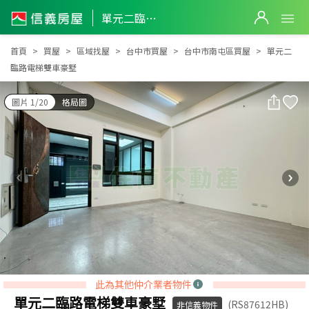
單元二臨路電梯雙車豪墅
單元二臨路電梯雙車豪墅
首頁
買屋
區域找屋
台中市買屋
台中市南屯區買屋
單元二
臨路電梯雙車豪墅
圖片 1/20
格局圖
此為其他仲介業者物件
單元二臨路電梯雙車豪墅
(RS87612HB)
非信義物件