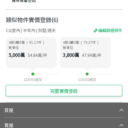
擁有專屬空間
類似物件實價登錄
(
6
)
1公里內 | 半年內 | 別墅/透天
編輯篩選條件
4房3廳5衛
91.17
坪
4房2廳5衛
79.27
坪
|
|
|
|
無車位
無車位
5,000
萬
3,800
萬
54.84
萬/坪
47.94
萬/坪
115/01
成交
115/02
成交
完整實價登錄
買屋
賣屋