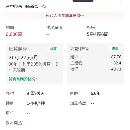
台中市南屯區新富一街
有
26
人也在關注這間👀
總價
建坪單價
格局
6,680
萬
--
5房4廳6衛
房貸試算
坪數詳情
計算
細項
217,222
元/月
建坪
87.76
主建物
82.4
|
|
30
年
利率
2.35
%概算
2
地坪
40.73
年寬限期
​符合首購資格嗎?
類型
別墅/透天
屋齡
6.6年
樓層
1-4樓/4樓
加蓋格局
--
車位
--
謄本用途
--