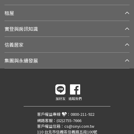
租屋
實登與房訊知識
信義居家
集團與永續發展
加好友
追蹤我們
客戶權益專線
：
0800-211-922
網路客服：
(02)2755-7666
客戶權益信箱：
cs@sinyi.com.tw
110 台北市信義區信義路五段100號