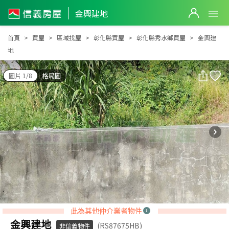
金興建地
金興建地
首頁
買屋
區域找屋
彰化縣買屋
彰化縣秀水鄉買屋
金興建
地
圖片 1/8
格局圖
此為其他仲介業者物件
金興建地
(RS87675HB)
非信義物件