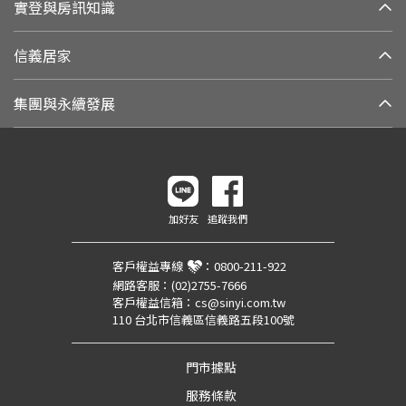
實登與房訊知識
信義居家
集團與永續發展
加好友
追蹤我們
客戶權益專線
：
0800-211-922
網路客服：
(02)2755-7666
客戶權益信箱：
cs@sinyi.com.tw
110 台北市信義區信義路五段100號
門市據點
服務條款