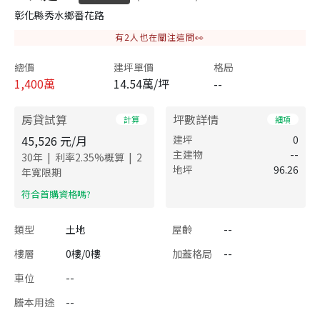
彰化縣秀水鄉番花路
有
2
人也在關注這間👀
總價
建坪單價
格局
1,400
萬
14.54萬/坪
--
房貸試算
坪數詳情
計算
細項
45,526
元/月
建坪
0
主建物
--
|
|
30
年
利率
2.35
%概算
2
地坪
96.26
年寬限期
​符合首購資格嗎?
類型
土地
屋齡
--
樓層
0樓/0樓
加蓋格局
--
車位
--
謄本用途
--