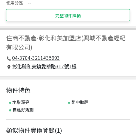
使用分區
--
完整物件詳情
住商不動產
-
彰化和美加盟店(興城不動產經紀
有限公司)
04-3704-3211#35993
彰化縣和美鎮愛華路317號1樓
物件特色
地形漂亮
鬧中取靜
自建好規劃
類似物件實價登錄
(
1
)