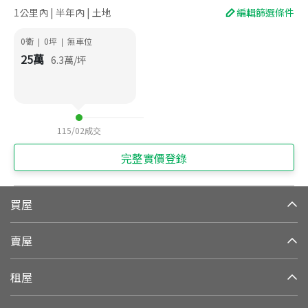
1公里內 | 半年內 | 土地
編輯篩選條件
0衛
0
坪
無車位
|
|
25
萬
6.3
萬/坪
115/02
成交
完整實價登錄
買屋
賣屋
租屋