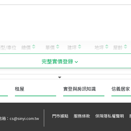
完整實價登錄
租屋
實登與房訊知識
信義居家
門市據點
服務條款
保障隱私權聲明
信箱：
cs@sinyi.com.tw