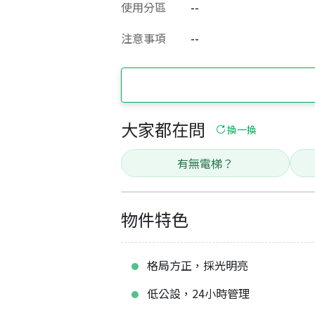
使用分區
--
注意事項
--
大家都在問
換一換
有無電梯？
物件特色
格局方正，採光明亮
低公設，24小時管理