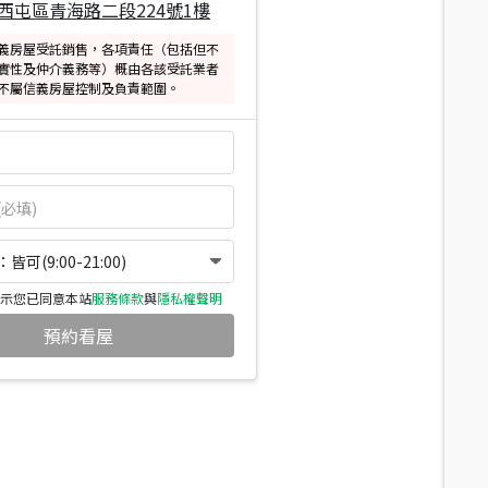
西屯區青海路二段224號1樓
義房屋受託銷售，各項責任（包括但不
實性及仲介義務等）概由各該受託業者
不屬信義房屋控制及負責範圍。
可(9:00-21:00)
示您已同意本站
服務條款
與
隱私權聲明
預約看屋