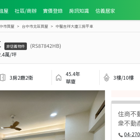
租屋
社區/商辦
實價登錄
房訊知識
信義居家
中市買屋
台中市北區買屋
中醫吉祥大廈三房平車
車
(RS87842HB)
非信義物件
2.4萬/坪
45.4年
3房2廳2衛
3樓/10樓
華廈
住商不
衆不動
04-270