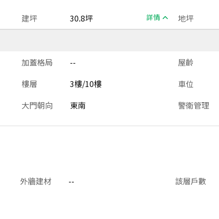
建坪
30.8坪
詳情
地坪
加蓋格局
--
屋齡
樓層
3樓/10樓
車位
大門朝向
東南
警衛管理
外牆建材
--
該層戶數