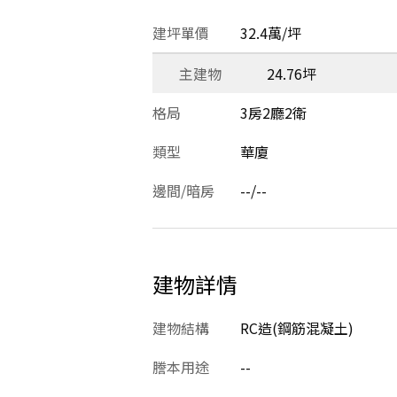
建坪單價
32.4萬/坪
主建物
24.76坪
格局
3房2廳2衛
類型
華廈
邊間/暗房
--/--
建物詳情
建物結構
RC造(鋼筋混凝土)
謄本用途
--