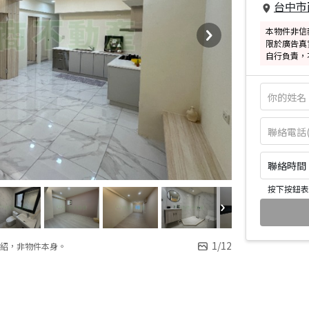
台中市
本物件非信
限於廣告真
自行負責，
聯絡時間：皆
按下按鈕表
1
/
12
紹，非物件本身。