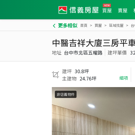
買屋
賣屋
更多相似
首頁
買屋
區域找屋
台
中醫吉祥大廈三房平
地址
台中市北區五權路
建坪單價
3
建坪
30.8坪
主建物
24.76坪
細項
非信義物件