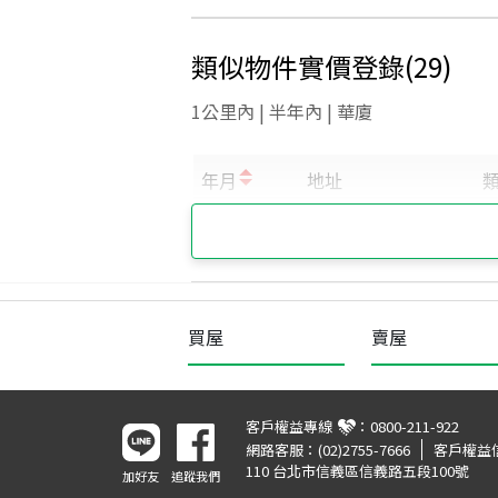
類似物件實價登錄
(
29
)
1公里內 | 半年內 | 華廈
買屋
賣屋
客戶權益專線
：
0800-211-922
網路客服：
(02)2755-7666
客戶權益
110 台北市信義區信義路五段100號
加好友
追蹤我們