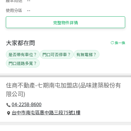
謄本用途
--
使用分區
--
完整物件詳情
大家都在問
換一換
是否帶有車位？
門口可否停車？
有無電梯？
門口道路多寬？
住商不動產
-
七期南屯加盟店(品味建築股份有
限公司)
04-2258-8600
台中市南屯區惠中路三段75號1樓