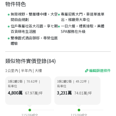
物件特色
無限視野，雙層樓中樓，大空
專屬迎賓大門，車道單進單
間自由規劃
出，梯廳旁大車位
住戶專屬社區大花園，享七期
一日六餐，禮賓接駁，美體
百貨綠地生活圈
SPA服務在升級
雙橡園式酒店御邸，尊榮住居
體驗
類似物件實價登錄
(
84
)
1公里內 | 半年內 | 大樓
編輯篩選條件
3房2廳2衛
70.62
坪
3房2廳2衛
49.22
坪
|
|
|
|
有車位
有車位
4,800
萬
3,231
萬
67.97
萬/坪
74.01
萬/坪
115/06
成交
115/06
成交