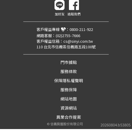
加好友
追蹤我們
客戶權益專線
：
0800-211-922
網路客服：
(02)2755-7666
客戶權益信箱：
cs@sinyi.com.tw
110 台北市信義區信義路五段100號
門市據點
服務條款
保障隱私權聲明
服務保障
網站地圖
資源網站
異業合作提案
©
信義房屋股份有限公司
20260804.b53805