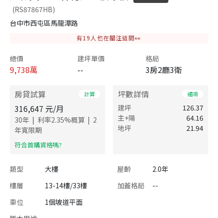
(RS87867HB)
台中市西屯區馬龍潭路
有
19
人也在關注這間👀
總價
建坪單價
格局
9,738
萬
--
3房2廳3衛
房貸試算
坪數詳情
計算
細項
316,647
元/月
建坪
126.37
主+陽
64.16
|
|
30
年
利率
2.35
%概算
2
地坪
21.94
年寬限期
​符合首購資格嗎?
類型
大樓
屋齡
2.0年
樓層
13-14樓/33樓
加蓋格局
--
車位
1個坡道平面