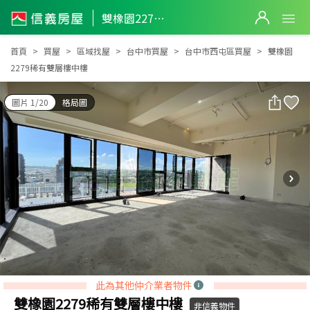
雙橡園2279稀有雙層樓中樓
雙橡園2279稀有雙層樓中樓
首頁
買屋
區域找屋
台中市買屋
台中市西屯區買屋
雙橡園
2279稀有雙層樓中樓
圖片 1/20
格局圖
此為其他仲介業者物件
雙橡園2279稀有雙層樓中樓
非信義物件