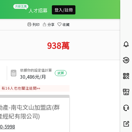
皇家極光
人才招募
登入/註冊
列印
分享
收藏
938
萬
依據你的設定值計算
試算
30,486
元/月
有
16
人也在關注這間👀
動產
-
南屯文山加盟店(群
產經紀有限公司)
0-5998