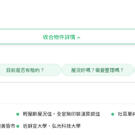
收合物件詳情
目前是否有租約？
屋況好嗎？需要整理嗎？
輕屋齡屋況佳，全室無印裝潢質感佳
社區單
到黃昏市
近靜宜大學、弘光科技大學