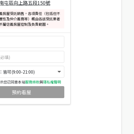
南屯區向上路五段150號
義房屋受託銷售，各項責任（包括但不
實性及仲介義務等）概由各該受託業者
不屬信義房屋控制及負責範圍。
可(9:00-21:00)
示您已同意本站
服務條款
與
隱私權聲明
預約看屋