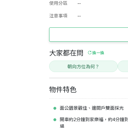
使用分區
--
注意事項
--
大家都在問
換一換
朝向方位為何？
物件特色
面公園景觀佳、邊間戶雙面採光
開車約2分鐘到家樂福，約4分鐘
場