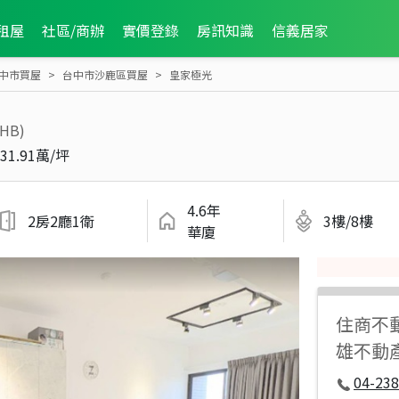
租屋
社區/商辦
實價登錄
房訊知識
信義居家
中市買屋
台中市沙鹿區買屋
皇家極光
7HB)
31.91萬/坪
4.6年
2房2廳1衛
3樓/8樓
華廈
住商不
雄不動
04-238