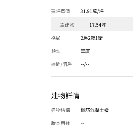
建坪單價
31.91萬/坪
主建物
17.54坪
格局
2房2廳1衛
類型
華廈
邊間/暗房
--/--
建物詳情
建物結構
鋼筋混凝土造
謄本用途
--