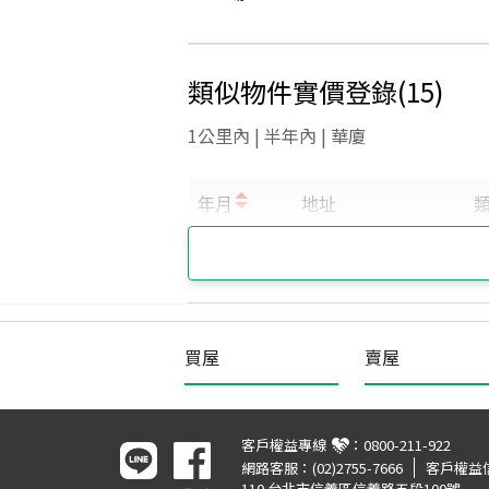
類似物件實價登錄
(
15
)
1公里內 | 半年內 | 華廈
買屋
賣屋
客戶權益專線
：
0800-211-922
網路客服：
(02)2755-7666
客戶權益
110 台北市信義區信義路五段100號