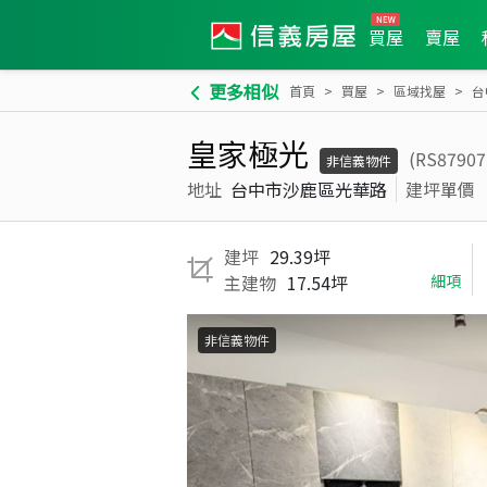
買屋
賣屋
更多相似
首頁
買屋
區域找屋
台
皇家極光
(RS8790
非信義物件
地址
台中市沙鹿區光華路
建坪單價
建坪
29.39坪
主建物
17.54坪
細項
非信義物件