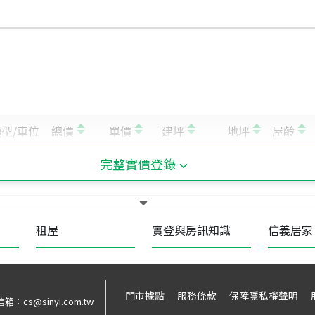
完整實價登錄
租屋
實登與房訊知識
信義居家
門市據點
服務條款
保障隱私權聲明
信箱：
cs@sinyi.com.tw