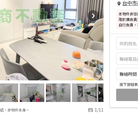
台中市
本物件非信
限於廣告真
自行負責，
聯絡時間：皆
按下按鈕表
1
/
11
紹，非物件本身。