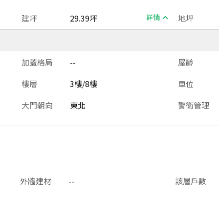
建坪
29.39坪
詳情
地坪
加蓋格局
--
屋齡
樓層
3樓/8樓
車位
大門朝向
東北
警衛管理
外牆建材
--
該層戶數