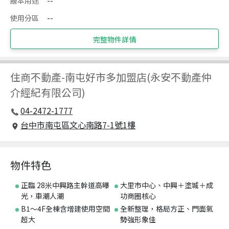
謄本用途
--
使用分區
--
完整物件詳情
住商不動產
-
南屯好市多加盟店(永安不動產仲
介經紀有限公司)
04-2472-1777
台中市南屯區文心南路7-1號1樓
物件特色
正臨 28米中興路主幹道高曝
大里市中心、中興＋塗城＋成
光，車潮人潮
功商圈核心
B1～4F全棟含增建使用空間
全新整理，格局方正、門面氣
超大
勢強形象佳