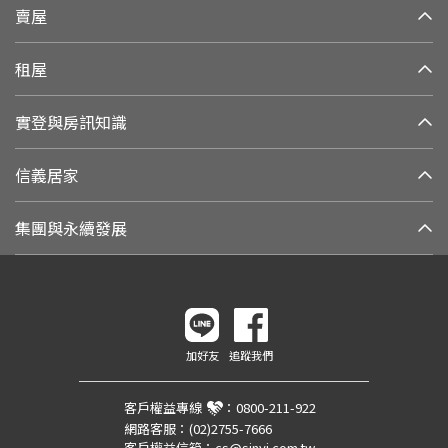
賣屋
租屋
實登與房訊知識
信義居家
集團與永續發展
加好友
追蹤我們
客戶權益專線
：
0800-211-922
網路客服：
(02)2755-7666
客戶權益信箱：
cs@sinyi.com.tw