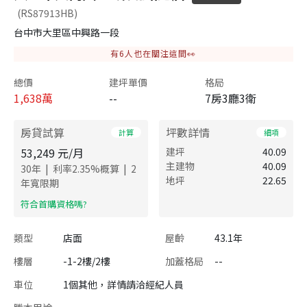
(RS87913HB)
台中市大里區中興路一段
有
6
人也在關注這間👀
總價
建坪單價
格局
1,638
萬
--
7房3廳3衛
房貸試算
坪數詳情
計算
細項
53,249
元/月
建坪
40.09
主建物
40.09
|
|
30
年
利率
2.35
%概算
2
地坪
22.65
年寬限期
​符合首購資格嗎?
類型
店面
屋齡
43.1年
樓層
-1-2樓/2樓
加蓋格局
--
車位
1個其他，詳情請洽經紀人員