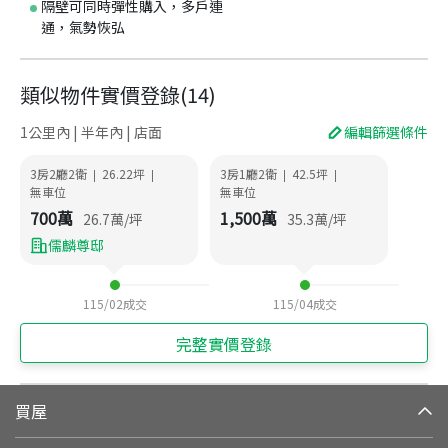
隔壁可同時彈性購入，多戶連
通，氣勢恢弘
類似物件實價登錄
(
14
)
1公里內 | 半年內 | 店面
編輯篩選條件
3房2廳2衛
26.22
坪
3房1廳2衛
42.5
坪
|
|
|
|
無車位
無車位
700
萬
1,500
萬
26.7
萬/坪
35.3
萬/坪
儒麟尊邸
115/02
成交
115/04
成交
完整實價登錄
買屋