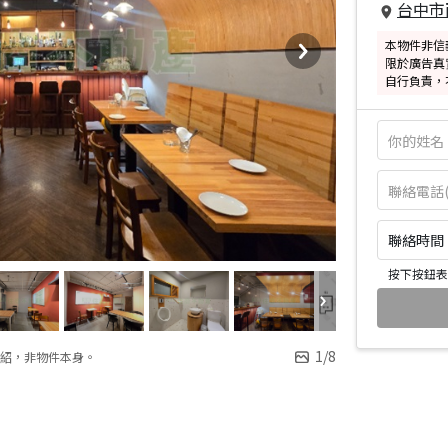
台中市
本物件非信
限於廣告真
自行負責，
聯絡時間：皆
按下按鈕表
1
/
8
紹，非物件本身。