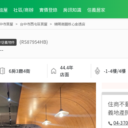
租屋
社區/商辦
實價登錄
房訊知識
信義居家
中市買屋
台中市西屯區買屋
精明商圈核心金透店
(RS87954HB)
非信義物件
--
44.4年
6房3廳4衛
-1-4樓/4樓
店面
住商不
義地產
04-37