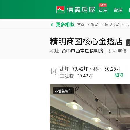
買屋
賣屋
更多相似
首頁
買屋
區域找屋
台
精明商圈核心金透店
地址
台中市西屯區精明路
建坪單價
建坪
79.42坪
/ 地坪
30.25坪
主建物
79.42坪
細項
非信義物件