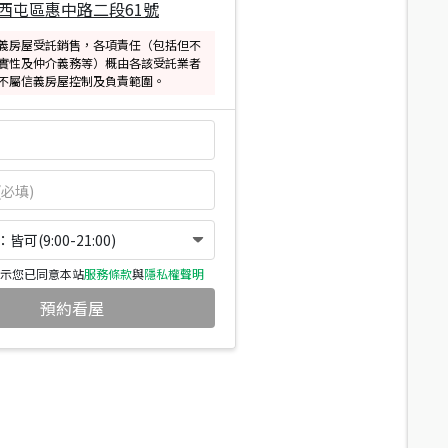
西屯區惠中路二段61號
義房屋受託銷售，各項責任（包括但不
實性及仲介義務等）概由各該受託業者
不屬信義房屋控制及負責範圍。
可(9:00-21:00)
示您已同意本站
服務條款
與
隱私權聲明
預約看屋