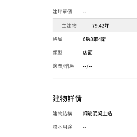
建坪單價
--
主建物
79.42坪
格局
6房3廳4衛
類型
店面
邊間/暗房
--/--
建物詳情
建物結構
鋼筋混凝土造
謄本用途
--