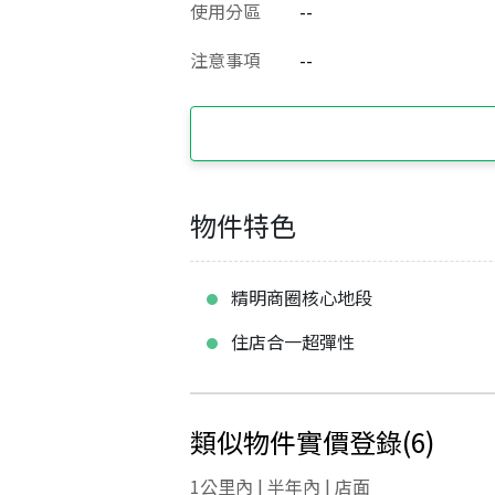
使用分區
--
注意事項
--
物件特色
精明商圈核心地段
住店合一超彈性
類似物件實價登錄
(
6
)
1公里內 | 半年內 | 店面