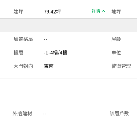
建坪
79.42坪
詳情
地坪
加蓋格局
--
屋齡
樓層
-1-4樓/4樓
車位
大門朝向
東南
警衛管理
外牆建材
--
該層戶數