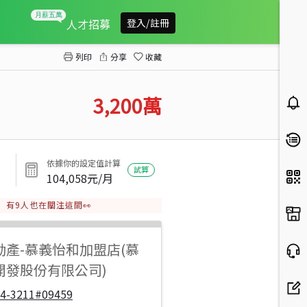
精明商圈核心金透店
人才招募
登入/註冊
列印
分享
收藏
3,200
萬
依據你的設定值計算
試算
104,058
元/月
有
9
人也在關注這間👀
動產
-
慕義怡和加盟店(慕
開發股份有限公司)
04-3211#09459