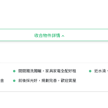
收合物件詳情
間間獨洗獨曬，家具家電全配好租
近水湳
宿舍
前後採光好，規劃完善，歡迎賞屋