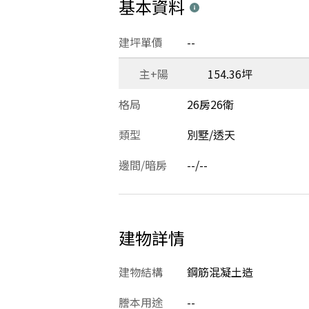
基本資料
建坪單價
--
主+陽
154.36坪
格局
26房26衛
類型
別墅/透天
邊間/暗房
--/--
建物詳情
建物結構
鋼筋混凝土造
謄本用途
--