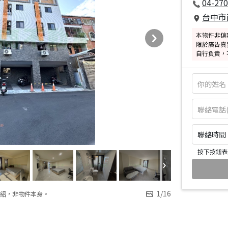
04-270
台中市
本物件非信
限於廣告真
自行負責，
聯絡時間：皆
按下按鈕表
1
/
16
紹，非物件本身。