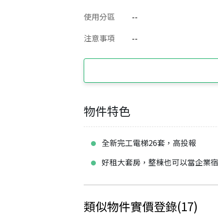
使用分區
--
注意事項
--
物件特色
全新完工電梯26套，高投報
好租大套房，整棟也可以當企業
類似物件實價登錄
(
17
)