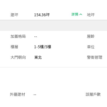
建坪
154.36坪
詳情
地坪
加蓋格局
--
屋齡
樓層
1-5樓/5樓
車位
大門朝向
東北
警衛管理
外牆建材
--
該層戶數