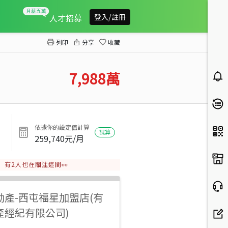
水湳經貿全新26間電梯透套
人才招募
登入/註冊
列印
分享
收藏
7,988
萬
依據你的設定值計算
試算
259,740
元/月
有
2
人也在關注這間👀
動產
-
西屯福星加盟店(有
產經紀有限公司)