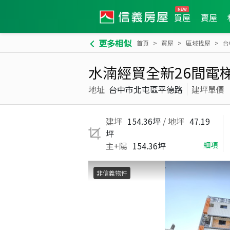
買屋
賣屋
更多相似
首頁
買屋
區域找屋
台
水湳經貿全新26間電
地址
台中市北屯區平德路
建坪單價
建坪
154.36坪
/ 地坪
47.19
坪
主+陽
154.36坪
細項
非信義物件