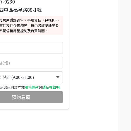
7-0230
西屯區福星路88-1號
義房屋受託銷售，各項責任（包括但不
實性及仲介義務等）概由各該受託業者
不屬信義房屋控制及負責範圍。
可(9:00-21:00)
示您已同意本站
服務條款
與
隱私權聲明
預約看屋