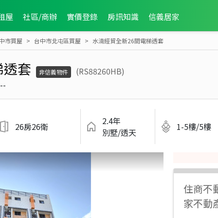
租屋
社區/商辦
實價登錄
房訊知識
信義居家
中市買屋
台中市北屯區買屋
水湳經貿全新26間電梯透套
梯透套
(RS88260HB)
非信義物件
--
2.4年
26房26衛
1-5樓/5樓
別墅/透天
住商不
家不動