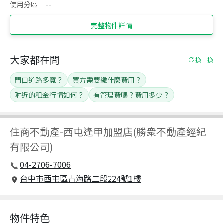
使用分區
--
完整物件詳情
大家都在問
換一換
門口道路多寬？
買方需要繳什麼費用？
附近的租金行情如何？
有管理費嗎？費用多少？
住商不動產
-
西屯逢甲加盟店(勝衆不動產經紀
有限公司)
04-2706-7006
台中市西屯區青海路二段224號1樓
物件特色