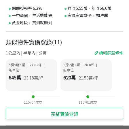
開價投報率 6.3%
月收5.55萬，年收66.6萬
一中商圈，生活機能優
家具家電齊全，獨洗曬
黃金地段，買到就賺到
類似物件實價登錄
(
11
)
1公里內 | 半年內 | 公寓
編輯篩選條件
5房5廳5衛
27.82
坪
3房2廳2衛
28.8
坪
|
|
|
|
無車位
無車位
645
萬
620
萬
23.18
萬/坪
21.53
萬/坪
115/04
成交
115/01
成交
完整實價登錄