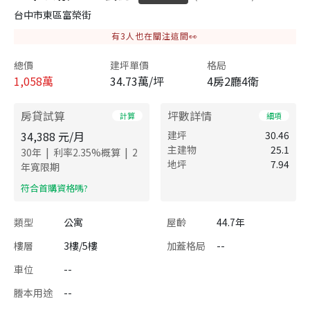
台中市東區富榮街
有
3
人也在關注這間👀
總價
建坪單價
格局
1,058
萬
34.73萬/坪
4房2廳4衛
房貸試算
坪數詳情
計算
細項
34,388
元/月
建坪
30.46
主建物
25.1
|
|
30
年
利率
2.35
%概算
2
地坪
7.94
年寬限期
​符合首購資格嗎?
類型
公寓
屋齡
44.7年
樓層
3樓/5樓
加蓋格局
--
車位
--
謄本用途
--