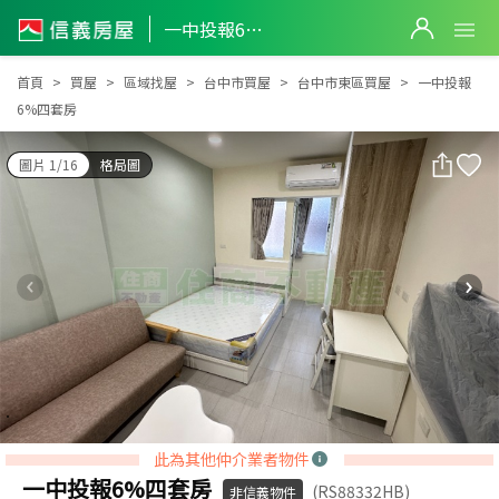
一中投報6%四套房
一中投報6%四套房
首頁
買屋
區域找屋
台中市買屋
台中市東區買屋
一中投報
6%四套房
圖片 1/16
格局圖
此為其他仲介業者物件
一中投報6%四套房
(RS88332HB)
非信義物件