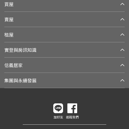
買屋
賣屋
租屋
實登與房訊知識
信義居家
集團與永續發展
加好友
追蹤我們