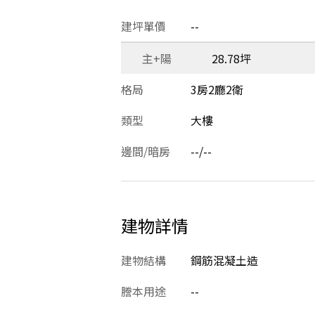
建坪單價
--
主+陽
28.78坪
格局
3房2廳2衛
類型
大樓
邊間/暗房
--/--
建物詳情
建物結構
鋼筋混凝土造
謄本用途
--