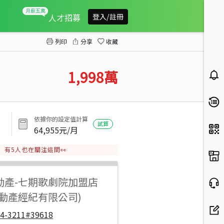
喬立亞維農逢甲上安挑高3房平車
人才招募
登入/註冊
列印
分享
收藏
1,998
萬
依據你的設定值計算
試算
64,955
元/月
有
5
人也在關注這間👀
動產
-
七期歌劇院加盟店
不動產經紀有限公司)
04-3211#39618