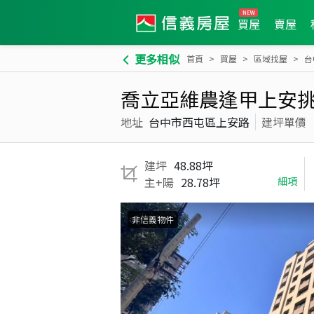
買屋
賣屋
更多相似
首頁
買屋
區域找屋
台
喬立亞維農逢甲上安挑
地址
台中市西屯區上安路
建坪單價
建坪
48.88坪
主+陽
28.78坪
細項
非信義物件