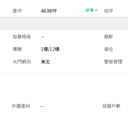
建坪
48.88坪
詳情
地坪
加蓋格局
--
屋齡
樓層
1樓/12樓
車位
大門朝向
東北
警衛管理
外牆建材
--
該層戶數