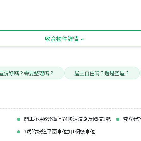
收合物件詳情
屋況好嗎？需要整理嗎？
屋主自住嗎？還是空屋？
開車不用6分鐘上74快速道路及國道1號
喬立建
3房附坡道平面車位加1個機車位