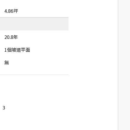
4.86坪
20.8年
1個坡道平面
無
3