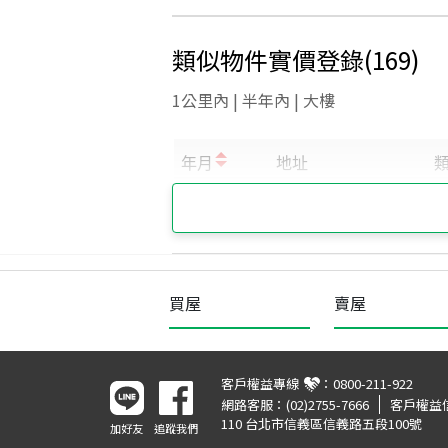
類似物件實價登錄
(
169
)
1公里內 | 半年內 | 大樓
買屋
賣屋
客戶權益專線
：
0800-211-922
網路客服：
(02)2755-7666
客戶權益
110 台北市信義區信義路五段100號
加好友
追蹤我們