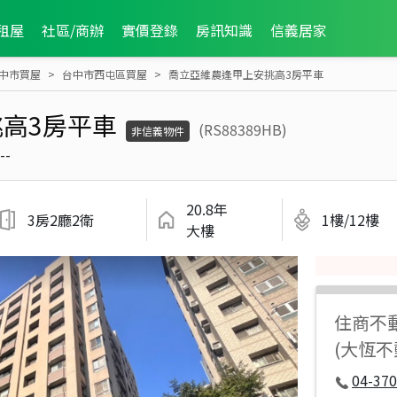
租屋
社區/商辦
實價登錄
房訊知識
信義居家
中市買屋
台中市西屯區買屋
喬立亞維農逢甲上安挑高3房平車
高3房平車
(RS88389HB)
非信義物件
--
20.8年
3房2廳2衛
1樓/12樓
大樓
住商不
(大恆
04-37