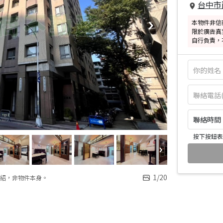
台中市
本物件非信
限於廣告真
自行負責，
聯絡時間：皆
按下按鈕表
1
/
20
紹，非物件本身。