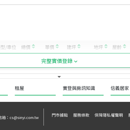
完整實價登錄
租屋
實登與房訊知識
信義居家
門市據點
服務條款
保障隱私權聲明
信箱：
cs@sinyi.com.tw