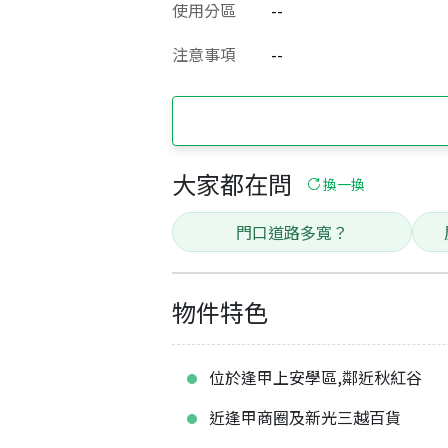
使用分區
--
注意事項
--
大家都在問
換一換
門口道路多寬？
物件特色
位於逢甲上安學區,鄰近秋紅谷
近逢甲商圈及新光三越百貨