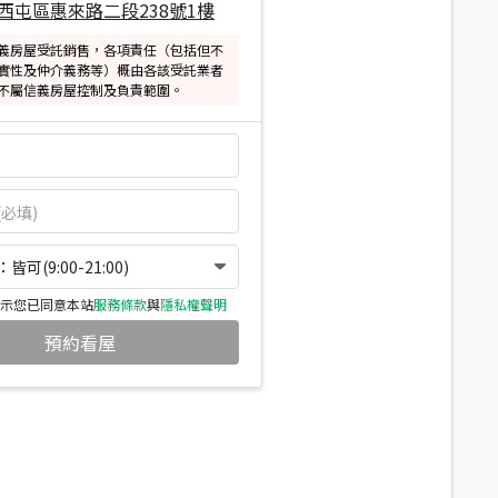
西屯區惠來路二段238號1樓
義房屋受託銷售，各項責任（包括但不
實性及仲介義務等）概由各該受託業者
不屬信義房屋控制及負責範圍。
可(9:00-21:00)
示您已同意本站
服務條款
與
隱私權聲明
預約看屋