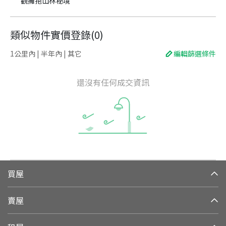
觀擁抱山林秘境
類似物件實價登錄
(
0
)
1公里內 | 半年內 | 其它
編輯篩選條件
還沒有任何成交資訊
買屋
賣屋