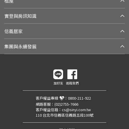
租屋
實登與房訊知識
信義居家
集團與永續發展
加好友
追蹤我們
客戶權益專線
：
0800-211-922
網路客服：
(02)2755-7666
客戶權益信箱：
cs@sinyi.com.tw
110 台北市信義區信義路五段100號