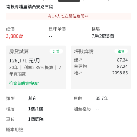
南投縣埔里鎮西安路三段
有
14
人也在關注這間👀
總價
建坪單價
格局
3,880
萬
--
7房2廳6衛
房貸試算
坪數詳情
計算
細項
126,171
元/月
建坪
87.24
主建物
87.24
|
|
30
年
利率
2.35
%概算
2
地坪
2098.85
年寬限期
​符合首購資格嗎?
類型
其它
屋齡
35.7年
樓層
1樓/1樓
加蓋格局
--
車位
1個庭院
謄本用途
--