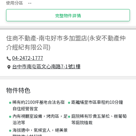
使用分區
--
完整物件詳情
住商不動產
-
南屯好市多加盟店(永安不動產仲
介經紀有限公司)
04-2472-1777
台中市南屯區文心南路7-1號1樓
物件特色
稀有約2100坪基地合法名宿
距離埔里市區車程約10分鐘
自住經營皆宜
內有視聽室設備，烤肉區，足
庭院稀有珍貴五葉松、樹葡萄
浴池等
等庭院植栽
海拔適中，氣候宜人，絕美景