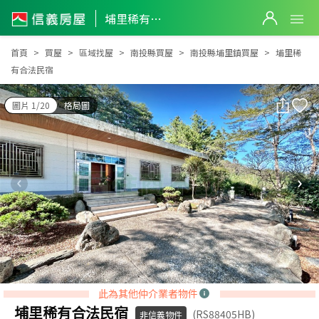
埔里稀有合法民宿
埔里稀有合法民宿
首頁
買屋
區域找屋
南投縣買屋
南投縣埔里鎮買屋
埔里稀
有合法民宿
圖片 1/20
格局圖
此為其他仲介業者物件
埔里稀有合法民宿
(RS88405HB)
非信義物件