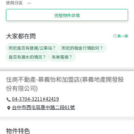
使用分區
--
完整物件詳情
大家都在問
換一換
附近是否有捷運/公車站？
附近的租金行情如何？
是否有漏水的情況？
有無電梯？
住商不動產
-
慕義怡和加盟店(慕義地產開發股
份有限公司)
04-3704-3211#42419
台中市西屯區惠中路二段61號
物件特色