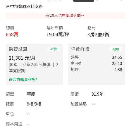
台中市豐原區社皮路
有
28
人也在關注這間👀
總價
建坪單價
格局
658
萬
19.04萬/坪
3房2廳1衛
房貸試算
坪數詳情
計算
細項
21,381
元/月
建坪
34.55
主+陽
25.43
|
|
30
年
利率
2.35
%概算
2
地坪
4.88
年寬限期
​符合首購資格嗎?
類型
華廈
屋齡
31.9年
樓層
9樓/9樓
加蓋格局
--
車位
--
謄本用途
--