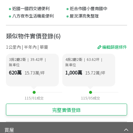
近國一國四交通便利
近合作國小豐南國中
八方夜市生活機能便利
屋況漂亮免整理
類似物件實價登錄
(
6
)
1公里內 | 半年內 | 華廈
編輯篩選條件
3房2廳2衛
39.42
坪
4房2廳2衛
63.62
坪
|
|
|
|
無車位
無車位
620
萬
1,000
萬
15.73
萬/坪
15.72
萬/坪
115/01
成交
115/05
成交
完整實價登錄
買屋