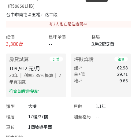
(RS88581HB)
台中市南屯區五權西路二段
有
2
人也在關注這間👀
總價
建坪單價
格局
3,380
萬
--
3房2廳2衛
房貸試算
坪數詳情
計算
細項
109,912
元/月
建坪
62.98
主+陽
29.71
|
|
30
年
利率
2.35
%概算
2
地坪
9.65
年寬限期
​符合首購資格嗎?
類型
大樓
屋齡
1.1年
樓層
17樓/27樓
加蓋格局
--
車位
1個坡道平面