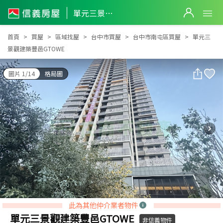
單元三景觀建築豐邑GTOWE
單元三景觀建築豐邑GTOWE
首頁
買屋
區域找屋
台中市買屋
台中市南屯區買屋
單元三
景觀建築豐邑GTOWE
圖片 1/14
格局圖
此為其他仲介業者物件
單元三景觀建築豐邑GTOWE
非信義物件