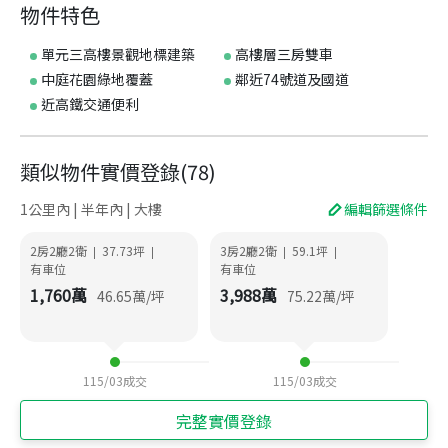
物件特色
單元三高樓景觀地標建築
高樓層三房雙車
中庭花園綠地覆蓋
鄰近74號道及國道
近高鐵交通便利
類似物件實價登錄
(
78
)
1公里內 | 半年內 | 大樓
編輯篩選條件
2房2廳2衛
37.73
坪
3房2廳2衛
59.1
坪
|
|
|
|
有車位
有車位
1,760
萬
3,988
萬
46.65
萬/坪
75.22
萬/坪
115/03
成交
115/03
成交
完整實價登錄