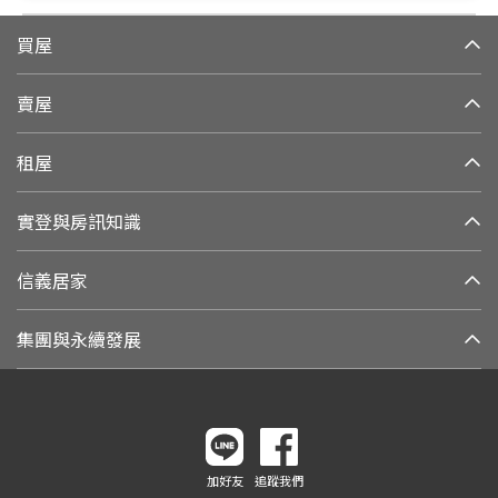
買屋
賣屋
租屋
實登與房訊知識
信義居家
集團與永續發展
加好友
追蹤我們