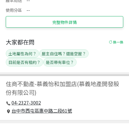
謄本用途
--
使用分區
--
完整物件詳情
大家都在問
換一換
土地屬性為何？
屋主自住嗎？還是空屋？
目前是否有租約？
是否帶有車位？
住商不動產
-
慕義怡和加盟店(慕義地產開發股
份有限公司)
04-2327-3002
台中市西屯區惠中路二段61號