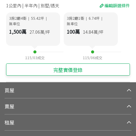
1公里內 | 半年內 | 別墅/透天
編輯篩選條件
3房2廳4衛
55.42
坪
3房2廳1衛
6.74
坪
|
|
|
|
無車位
無車位
1,500
萬
100
萬
27.06
萬/坪
14.84
萬/坪
115/03
成交
115/06
成交
完整實價登錄
買屋
賣屋
租屋