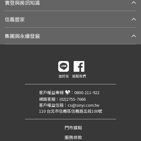
實登與房訊知識
信義居家
集團與永續發展
加好友
追蹤我們
客戶權益專線
：
0800-211-922
網路客服：
(02)2755-7666
客戶權益信箱：
cs@sinyi.com.tw
110 台北市信義區信義路五段100號
門市據點
服務條款