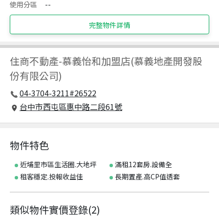
使用分區
--
完整物件詳情
住商不動產
-
慕義怡和加盟店(慕義地產開發股
份有限公司)
04-3704-3211#26522
台中市西屯區惠中路二段61號
物件特色
近埔里市區生活圈.大地坪
滿租12套房.設備全
租客穩定.投報收益佳
長期置產.高CP值透套
類似物件實價登錄
(
2
)