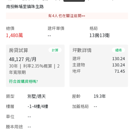
南投縣埔里鎮珠生路
有
4
人也在關注這間👀
總價
建坪單價
格局
1,480
萬
--
13房13衛
房貸試算
坪數詳情
計算
細項
48,127
元/月
建坪
130.24
主建物
130.24
|
|
30
年
利率
2.35
%概算
2
地坪
71.45
年寬限期
​符合首購資格嗎?
類型
別墅/透天
屋齡
19.3年
樓層
-1-4樓/4樓
加蓋格局
--
車位
--
謄本用途
--