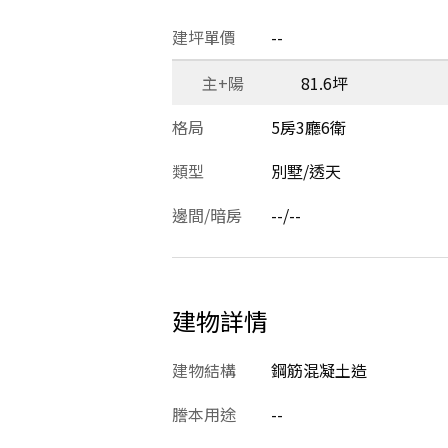
建坪單價
--
主+陽
81.6坪
格局
5房3廳6衛
類型
別墅/透天
邊間/暗房
--/--
建物詳情
建物結構
鋼筋混凝土造
謄本用途
--