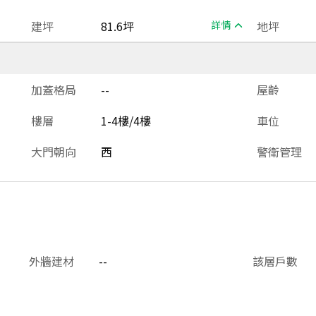
建坪
81.6坪
詳情
地坪
加蓋格局
--
屋齡
樓層
1-4樓/4樓
車位
大門朝向
西
警衛管理
外牆建材
--
該層戶數