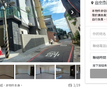
台中市
本物件非信
限於廣告真
自行負責，
聯絡時間：皆
按下按鈕表
1
/
19
紹，非物件本身。