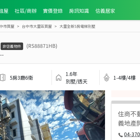
租屋
社區/商辦
實價登錄
房訊知識
信義居家
中市買屋
台中市大里區買屋
大里全新5房電梯別墅
(RS88871HB)
非信義物件
--
1.6年
5房3廳6衛
1-4樓/4樓
別墅/透天
住商不
義地產
04-37