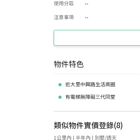
使用分區
--
注意事項
--
物件特色
近大里中興路生活商圈
有電梯無障礙三代同堂
類似物件實價登錄
(
8
)
1公里內 | 半年內 | 別墅/透天