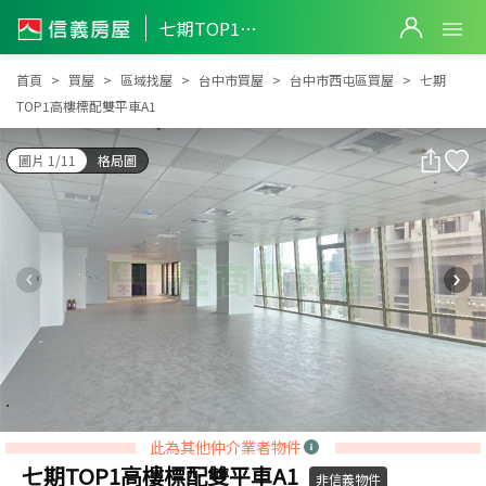
七期TOP1高樓標配雙平車A1
七期TOP1高樓標配雙平車A1
首頁
買屋
區域找屋
台中市買屋
台中市西屯區買屋
七期
TOP1高樓標配雙平車A1
圖片 1/11
格局圖
此為其他仲介業者物件
七期TOP1高樓標配雙平車A1
非信義物件