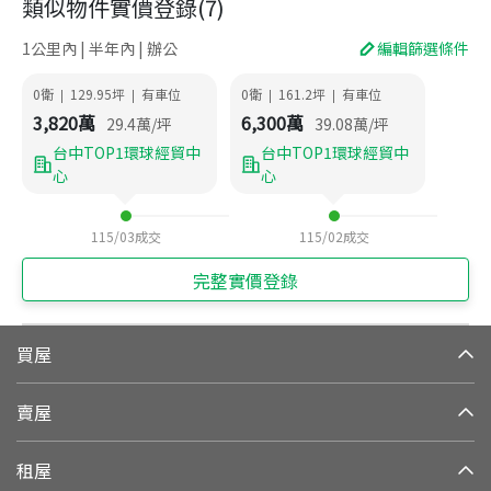
類似物件實價登錄
(
7
)
1公里內 | 半年內 | 辦公
編輯篩選條件
0衛
129.95
坪
有車位
0衛
161.2
坪
有車位
|
|
|
|
3,820
萬
6,300
萬
29.4
萬/坪
39.08
萬/坪
台中TOP1環球經貿中
台中TOP1環球經貿中
心
心
115/03
成交
115/02
成交
完整實價登錄
買屋
賣屋
租屋