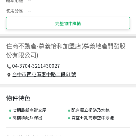
謄本用途
--
使用分區
--
完整物件詳情
住商不動產
-
慕義怡和加盟店(慕義地產開發股
份有限公司)
04-3704-3211#30027
台中市西屯區惠中路二段61號
物件特色
七期最新商辦交屋
配有獨立衛浴及水線
高樓標配戶釋出
首座七期商辦空中泳池