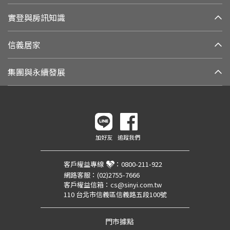
實登與房訊知識
信義居家
集團與永續發展
加好友
追蹤我們
客戶權益專線
：
0800-211-922
網路客服：
(02)2755-7666
客戶權益信箱：
cs@sinyi.com.tw
110 台北市信義區信義路五段100號
門市據點