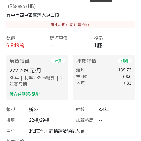
(RS88957HB)
台中市西屯區臺灣大道三段
有
4
人也在關注這間👀
總價
建坪單價
格局
6,849
萬
--
1廳
房貸試算
坪數詳情
計算
細項
222,709
元/月
建坪
139.73
主+陽
68.6
|
|
30
年
利率
2.35
%概算
2
地坪
7.83
年寬限期
​符合首購資格嗎?
類型
辦公
屋齡
3.4年
樓層
22樓/29樓
加蓋格局
--
車位
1個其他，詳情請洽經紀人員