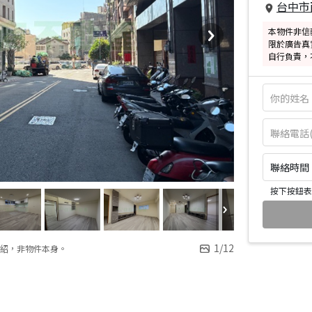
台中市
本物件非信
限於廣告真
自行負責，
聯絡時間：皆
按下按鈕表
1
/
12
紹，非物件本身。