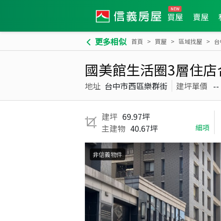
買屋
賣屋
更多相似
首頁
買屋
區域找屋
台
國美館生活圈3層住店
地址
台中市西區樂群街
建坪單價
--
建坪
69.97坪
主建物
40.67坪
細項
非信義物件