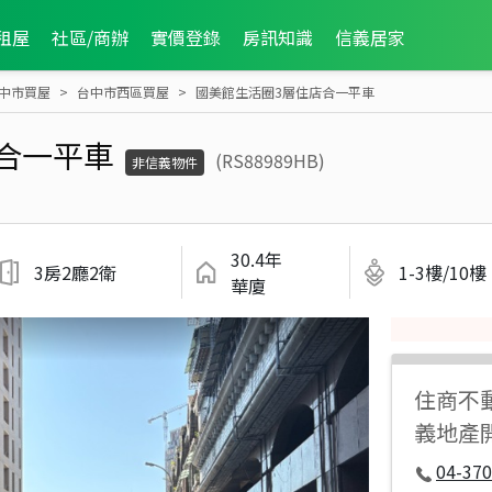
租屋
社區/商辦
實價登錄
房訊知識
信義居家
中市買屋
台中市西區買屋
國美館生活圈3層住店合一平車
合一平車
(RS88989HB)
非信義物件
30.4年
3房2廳2衛
1-3樓/10樓
華廈
住商不
義地產
04-37