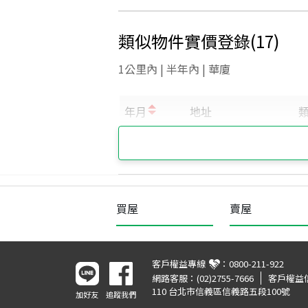
類似物件實價登錄
(
17
)
1公里內 | 半年內 | 華廈
買屋
賣屋
客戶權益專線
：
0800-211-922
網路客服：
(02)2755-7666
客戶權益
110 台北市信義區信義路五段100號
加好友
追蹤我們