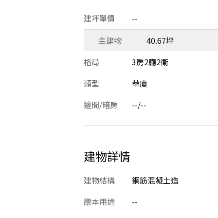
建坪單價
--
主建物
40.67坪
格局
3房2廳2衛
類型
華廈
邊間/暗房
--/--
建物詳情
建物結構
鋼筋混凝土造
謄本用途
--