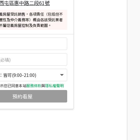
西屯區惠中路二段61號
義房屋受託銷售，各項責任（包括但不
實性及仲介義務等）概由各該受託業者
不屬信義房屋控制及負責範圍。
可(9:00-21:00)
示您已同意本站
服務條款
與
隱私權聲明
預約看屋