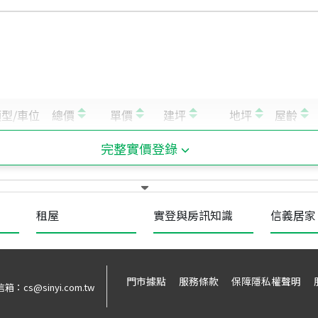
完整實價登錄
租屋
實登與房訊知識
信義居家
門市據點
服務條款
保障隱私權聲明
信箱：
cs@sinyi.com.tw