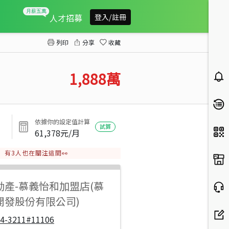
國美館生活圈3層住店合一平車
人才招募
登入/註冊
列印
分享
收藏
1,888
萬
依據你的設定值計算
試算
61,378
元/月
有
3
人也在關注這間👀
動產
-
慕義怡和加盟店(慕
開發股份有限公司)
04-3211#11106