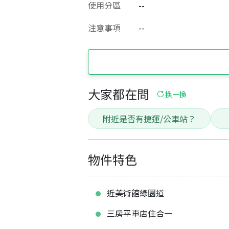
使用分區
--
注意事項
--
大家都在問
換一換
附近是否有捷運/公車站？
物件特色
近美術館綠園道
三房平車店住合一