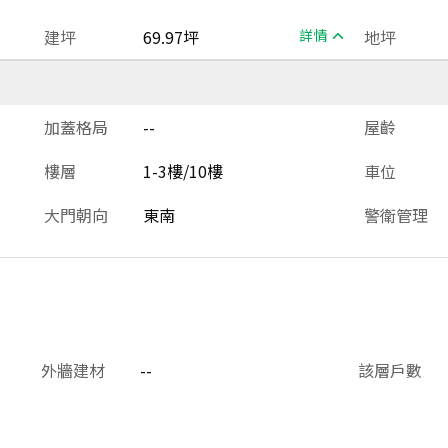
建坪
69.97坪
詳情
地坪
加蓋格局
--
屋齡
樓層
1-3樓/10樓
車位
大門朝向
東南
警衛管理
外牆建材
--
該層戶數