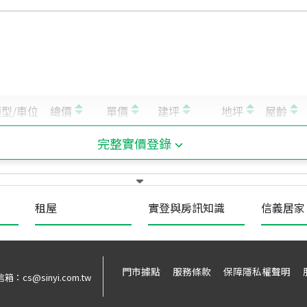
完整實價登錄
租屋
實登與房訊知識
信義居家
門市據點
服務條款
保障隱私權聲明
信箱：
cs@sinyi.com.tw