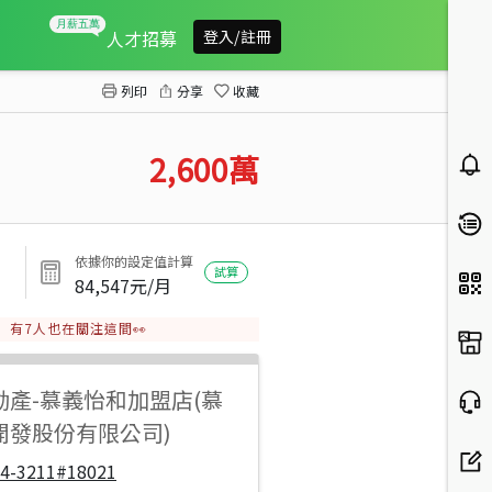
中清路高投報收租12套
人才招募
登入/註冊
列印
分享
收藏
2,600
萬
依據你的設定值計算
試算
84,547
元/月
有
7
人也在關注這間👀
動產
-
慕義怡和加盟店(慕
開發股份有限公司)
04-3211#18021