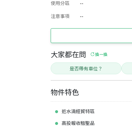
使用分區
--
注意事項
--
大家都在問
換一換
是否帶有車位？
物件特色
近水湳經貿特區
高投報收租聖品