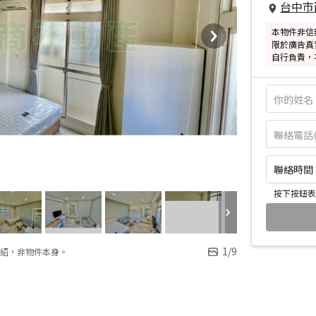
台中市
本物件非信
限於廣告真
自行負責，
聯絡時間：皆
按下按鈕表
1
/
9
紹，非物件本身。