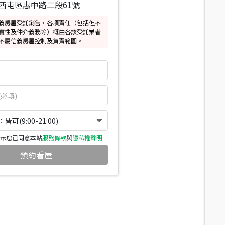
西屯區惠中路二段61號
義房屋受託銷售，各項責任（包括但不
實性及仲介義務等）概由各該受託業者
不屬信義房屋控制及負責範圍。
可(9:00-21:00)
示您已同意本站
服務條款
與
隱私權聲明
預約看屋