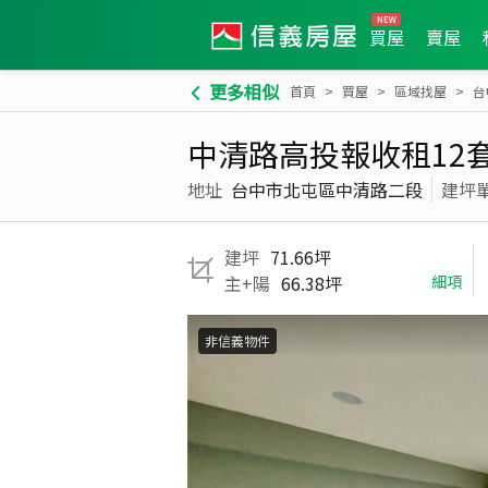
買屋
賣屋
更多相似
首頁
買屋
區域找屋
台
中清路高投報收租12
地址
台中市北屯區中清路二段
建坪
建坪
71.66坪
主+陽
66.38坪
細項
非信義物件