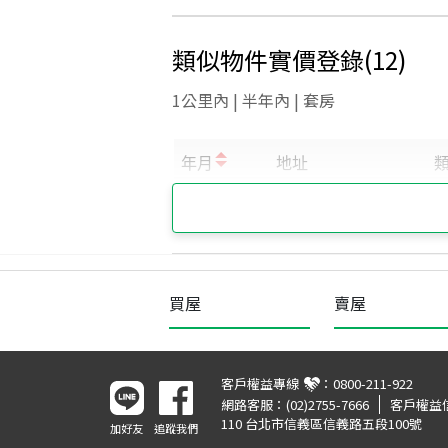
類似物件實價登錄
(
12
)
1公里內 | 半年內 | 套房
買屋
賣屋
客戶權益專線
：
0800-211-922
網路客服：
(02)2755-7666
客戶權益
110 台北市信義區信義路五段100號
加好友
追蹤我們