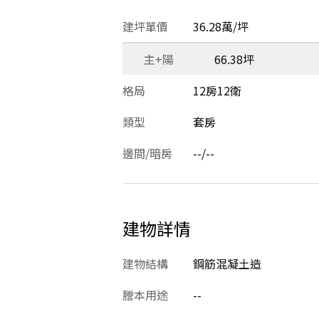
建坪單價
36.28萬/坪
主+陽
66.38坪
格局
12房12衛
類型
套房
邊間/暗房
--/--
建物詳情
建物結構
鋼筋混凝土造
謄本用途
--