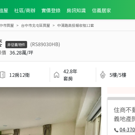
租屋
社區/商辦
實價登錄
房訊知識
信義居家
中市買屋
台中市北屯區買屋
中清路高投報收租12套
套
(RS89030HB)
非信義物件
單價
36.28萬/坪
42.8年
12房12衛
5樓/5樓
套房
住商不
義地產
04-37