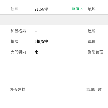
建坪
71.66坪
詳情
地坪
加蓋格局
--
屋齡
樓層
5樓/5樓
車位
大門朝向
南
警衛管理
外牆建材
--
該層戶數