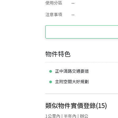
使用分區
--
注意事項
--
物件特色
正中清路交通要道
主附空間大好規劃
類似物件實價登錄
(
15
)
1公里內 | 半年內 | 辦公