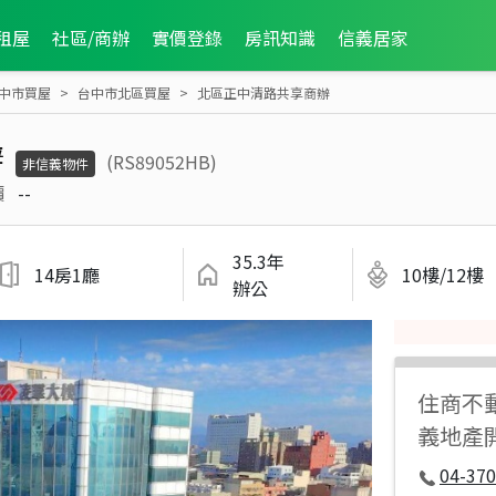
租屋
社區/商辦
實價登錄
房訊知識
信義居家
中市買屋
台中市北區買屋
北區正中清路共享商辦
辦
(RS89052HB)
非信義物件
價
--
35.3年
14房1廳
10樓/12樓
辦公
住商不
義地產
04-37