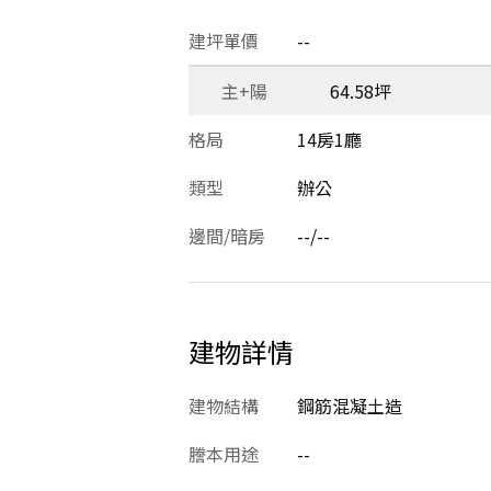
建坪單價
--
主+陽
64.58坪
格局
14房1廳
類型
辦公
邊間/暗房
--/--
建物詳情
建物結構
鋼筋混凝土造
謄本用途
--