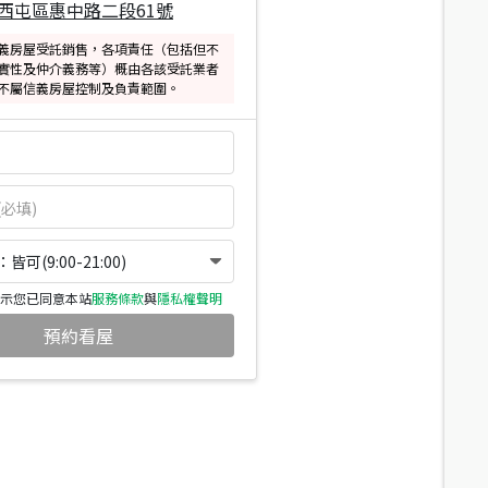
西屯區惠中路二段61號
義房屋受託銷售，各項責任（包括但不
實性及仲介義務等）概由各該受託業者
不屬信義房屋控制及負責範圍。
可(9:00-21:00)
示您已同意本站
服務條款
與
隱私權聲明
預約看屋