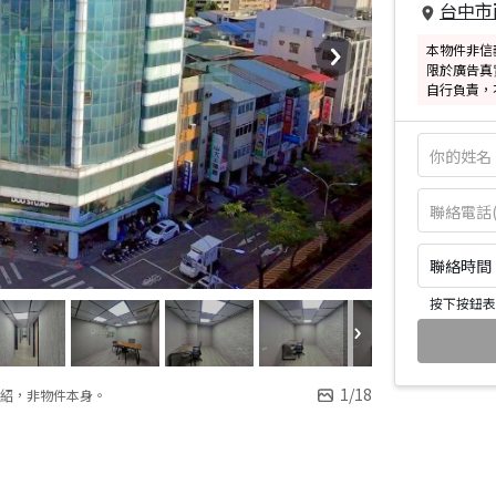
台中市
本物件非信
限於廣告真
自行負責，
聯絡時間：皆
按下按鈕表
1
/
18
紹，非物件本身。