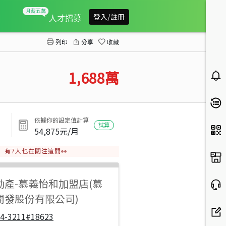
北區正中清路共享商辦
人才招募
登入/註冊
列印
分享
收藏
1,688
萬
依據你的設定值計算
試算
54,875
元/月
有
7
人也在關注這間👀
動產
-
慕義怡和加盟店(慕
開發股份有限公司)
04-3211#18623