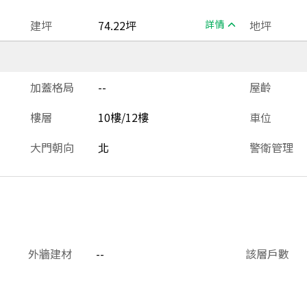
建坪
74.22坪
詳情
地坪
加蓋格局
--
屋齡
樓層
10樓/12樓
車位
大門朝向
北
警衛管理
外牆建材
--
該層戶數