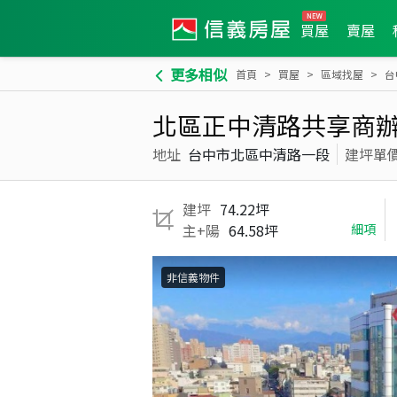
買屋
賣屋
更多相似
首頁
買屋
區域找屋
台
北區正中清路共享商
地址
台中市北區中清路一段
建坪單
建坪
74.22坪
主+陽
64.58坪
細項
非信義物件