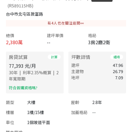
(RS89115HB)
台中市北屯區敦富路
有
4
人也在關注這間👀
總價
建坪單價
格局
2,380
萬
--
3房2廳2衛
房貸試算
坪數詳情
計算
細項
77,393
元/月
建坪
47.96
主建物
26.79
|
|
30
年
利率
2.35
%概算
2
地坪
7.09
年寬限期
​符合首購資格嗎?
類型
大樓
屋齡
2.8年
樓層
1樓/15樓
加蓋格局
--
車位
1個坡道平面