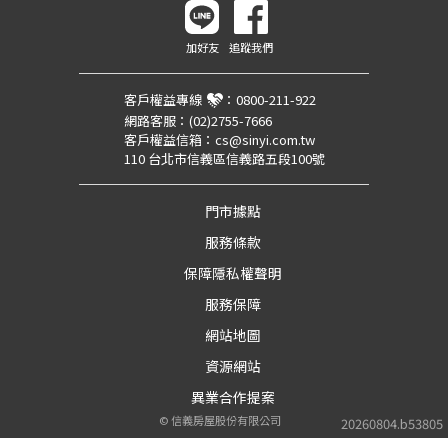
加好友
追蹤我們
客戶權益專線
：
0800-211-922
網路客服：
(02)2755-7666
客戶權益信箱：
cs@sinyi.com.tw
110 台北市信義區信義路五段100號
門市據點
服務條款
保障隱私權聲明
服務保障
網站地圖
資源網站
異業合作提案
©
信義房屋股份有限公司
20260804.b53805