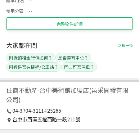
謄本用途
--
使用分區
--
完整物件詳情
大家都在問
換一換
附近的租金行情如何？
是否帶有車位？
附近是否有捷運/公車站？
門口可否停車？
住商不動產
-
台中美術館加盟店(邑采開發有限
公司)
04-3704-3211#25265
台中市西區五權西路一段211號