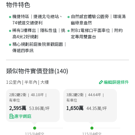
物件特色
機捷特區｜捷運北屯總站、
自然感官體驗公園旁｜環境清
74號道交通便利
幽綠意盎然
稀有1樓釋出｜隱私性佳｜挑
附B1電梯口平面車位｜附約
高4米2好規劃
定專用雙露台
精心規劃前庭後院景觀庭園｜
傳遞四季訊
類似物件實價登錄
(
140
)
1公里內 | 半年內 | 大樓
編輯篩選條件
2房2廳2衛
48.18
坪
3房2廳2衛
44.64
坪
|
|
|
|
有車位
有車位
2,595
萬
1,650
萬
53.86
萬/坪
44.35
萬/坪
惠宇朗庭
115/04
成交
115/04
成交