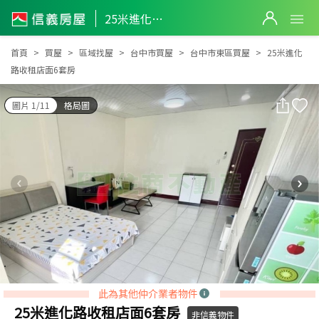
25米進化路收租店面6套房
25米進化路收租店面6套房
首頁
買屋
區域找屋
台中市買屋
台中市東區買屋
25米進化
路收租店面6套房
圖片 1/11
格局圖
此為其他仲介業者物件
25米進化路收租店面6套房
非信義物件