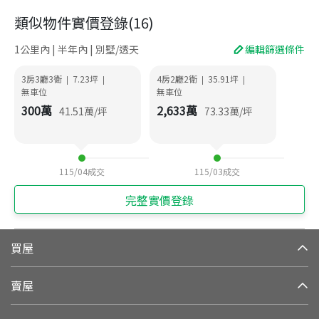
類似物件實價登錄
(
16
)
1公里內 | 半年內 | 別墅/透天
編輯篩選條件
3房3廳3衛
7.23
坪
4房2廳2衛
35.91
坪
|
|
|
|
無車位
無車位
300
萬
2,633
萬
41.51
萬/坪
73.33
萬/坪
115/04
成交
115/03
成交
完整實價登錄
買屋
賣屋