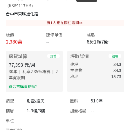
(RS89117HB)
台中市東區進化路
有
1
人也在關注這間👀
總價
建坪單價
格局
2,380
萬
--
6房1廳7衛
房貸試算
坪數詳情
計算
細項
77,393
元/月
建坪
34.3
主建物
34.3
|
|
30
年
利率
2.35
%概算
2
地坪
15.73
年寬限期
​符合首購資格嗎?
類型
別墅/透天
屋齡
51.0年
樓層
1-3樓/3樓
加蓋格局
--
車位
--