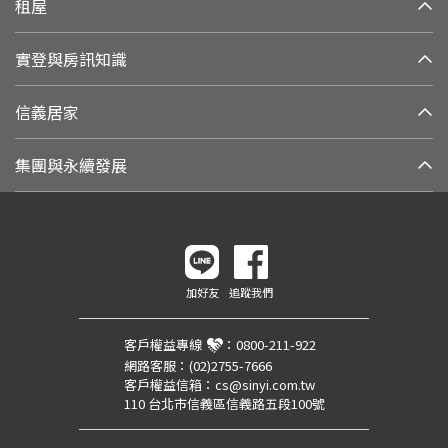
租屋
實登與房訊知識
信義居家
集團與永續發展
加好友
追蹤我們
客戶權益專線
：
0800-211-922
網路客服：
(02)2755-7666
客戶權益信箱：
cs@sinyi.com.tw
110 台北市信義區信義路五段100號