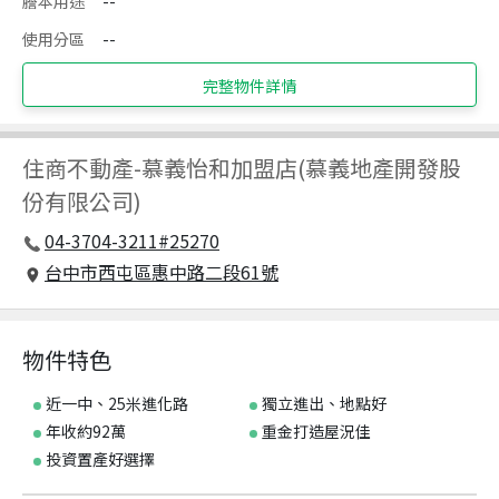
謄本用途
--
使用分區
--
完整物件詳情
住商不動產
-
慕義怡和加盟店(慕義地產開發股
份有限公司)
04-3704-3211#25270
台中市西屯區惠中路二段61號
物件特色
近一中、25米進化路
獨立進出、地點好
年收約92萬
重金打造屋況佳
投資置產好選擇