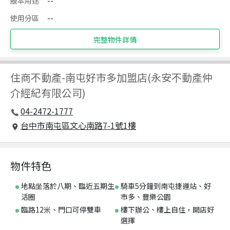
謄本用途
--
使用分區
--
完整物件詳情
住商不動產
-
南屯好市多加盟店(永安不動產仲
介經紀有限公司)
04-2472-1777
台中市南屯區文心南路7-1號1樓
物件特色
地點坐落於八期、臨近五期生
騎車5分鐘到南屯捷運站、好
活圈
市多、豐樂公園
臨路12米、門口可停雙車
樓下辦公、樓上自住，開店好
選擇