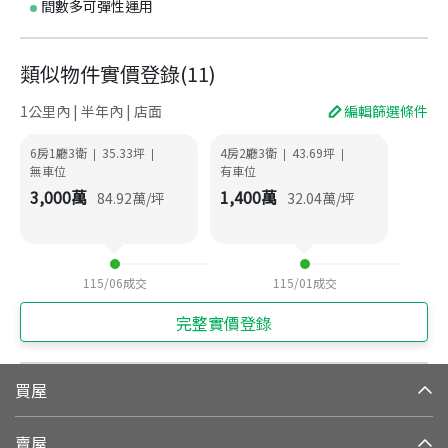
間數多可彈性運用
類似物件實價登錄
(
11
)
1公里內 | 半年內 | 店面
編輯篩選條件
6房1廳3衛
35.33
坪
4房2廳3衛
43.69
坪
|
|
|
|
無車位
有車位
3,000
萬
1,400
萬
84.92
萬/坪
32.04
萬/坪
115/06
成交
115/01
成交
完整實價登錄
買屋
賣屋