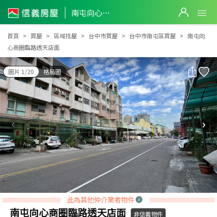
南屯向心商圈臨路透天店面
南屯向心商圈臨路透天店面
首頁
買屋
區域找屋
台中市買屋
台中市南屯區買屋
南屯向
心商圈臨路透天店面
圖片 1/20
格局圖
此為其他仲介業者物件
南屯向心商圈臨路透天店面
非信義物件