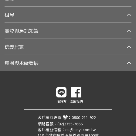
租屋
實登與房訊知識
信義居家
集團與永續發展
加好友
追蹤我們
客戶權益專線
：
0800-211-922
網路客服：
(02)2755-7666
客戶權益信箱：
cs@sinyi.com.tw
110 台北市信義區信義路五段100號