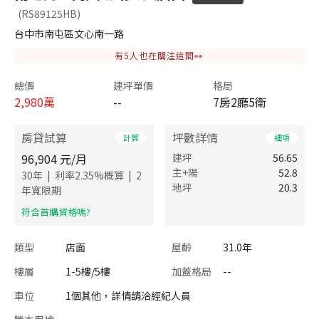
(RS89125HB)
台中市南屯區文心南一路
有
5
人也在關注這間👀
總價
建坪單價
格局
2,980
萬
--
7房2廳5衛
房貸試算
坪數詳情
計算
細項
96,904
元/月
建坪
56.65
主+陽
52.8
|
|
30
年
利率
2.35
%概算
2
地坪
20.3
年寬限期
​符合首購資格嗎?
類型
店面
屋齡
31.0年
樓層
1-5樓/5樓
加蓋格局
--
車位
1個其他，詳情請洽經紀人員