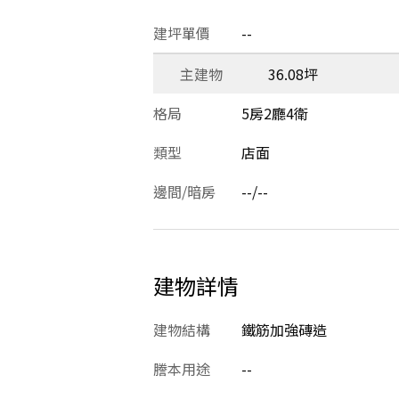
建坪單價
--
主建物
36.08坪
格局
5房2廳4衛
類型
店面
邊間/暗房
--/--
建物詳情
建物結構
鐵筋加強磚造
謄本用途
--