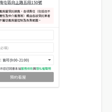
南屯區向上路五段150號
義房屋受託銷售，各項責任（包括但不
實性及仲介義務等）概由各該受託業者
不屬信義房屋控制及負責範圍。
可(9:00-21:00)
示您已同意本站
服務條款
與
隱私權聲明
預約看屋