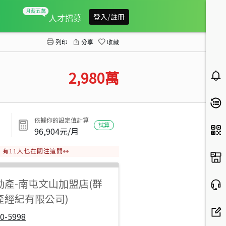
鎮平國小旁透天
人才招募
登入/註冊
列印
分享
收藏
2,980
萬
依據你的設定值計算
試算
96,904
元/月
有
11
人也在關注這間👀
動產
-
南屯文山加盟店(群
產經紀有限公司)
0-5998