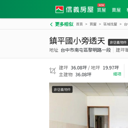
買屋
賣屋
更多相似
首頁
買屋
區域找屋
台
鎮平國小旁透天
非信義物件
地址
台中市南屯區黎明路一段
建坪
建坪
36.08坪
/ 地坪
19.97坪
主建物
36.08坪
細項
非信義物件