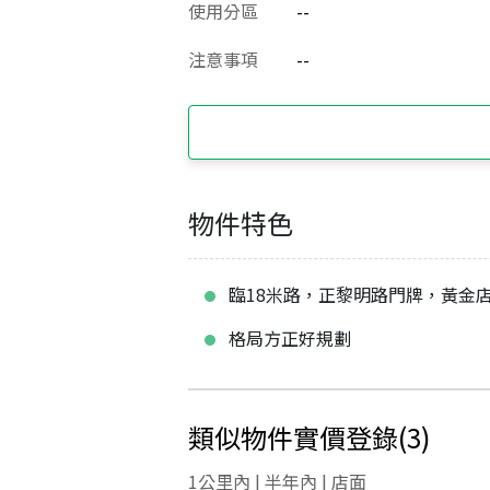
使用分區
--
注意事項
--
物件特色
臨18米路，正黎明路門牌，黃金
格局方正好規劃
類似物件實價登錄
(
3
)
1公里內 | 半年內 | 店面