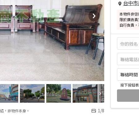
台中市
本物件非信
限於廣告真
自行負責，
聯絡時間：皆
按下按鈕表
1
/
8
紹，非物件本身。