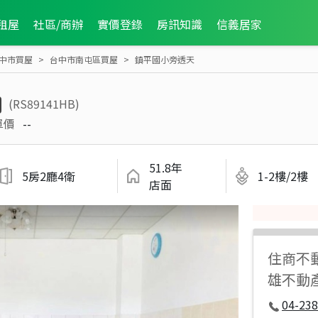
租屋
社區/商辦
實價登錄
房訊知識
信義居家
中市買屋
台中市南屯區買屋
鎮平國小旁透天
(RS89141HB)
單價
--
51.8年
5房2廳4衛
1-2樓/2樓
店面
住商不
雄不動
04-238