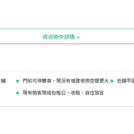
收合物件詳情
店舖
門前可停雙車，現況有增建使用空間更大
近鎮平
現有租客現成包租公，收租、自住皆宜