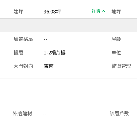
建坪
36.08坪
詳情
地坪
加蓋格局
--
屋齡
樓層
1-2樓/2樓
車位
大門朝向
東南
警衛管理
外牆建材
--
該層戶數