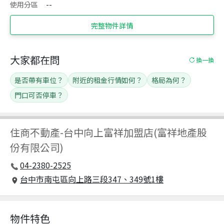
使用分區
--
完整物件詳情
大家都在問
換一換
是否帶有車位？
附近的租金行情如何？
格局為何？
門口可否停車？
住商不動產
-
台中向上富祥加盟店(富祥地產股
份有限公司)
04-2380-2525
台中市南屯區向上路三段347、349號1樓
物件特色