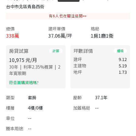
台中市北區青島西街
有
6
人也在關注這間👀
總價
建坪單價
格局
338
萬
37.06萬/坪
1房1廳1衛
房貸試算
坪數詳情
計算
細項
10,975
元/月
建坪
9.12
主建物
5.19
|
|
30
年
利率
2.35
%概算
2
地坪
1.73
年寬限期
​符合首購資格嗎?
類型
套房
屋齡
37.1年
樓層
4樓/0樓
加蓋格局
--
車位
--
謄本用途
--