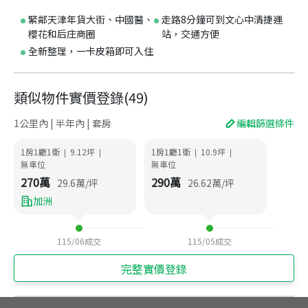
緊鄰天津年貨大街、中國醫、
走路8分鐘可到文心中清捷運
櫻花和后庄商圈
站，交通方便
全新整理，一卡皮箱即可入住
類似物件實價登錄
(
49
)
1公里內 | 半年內 | 套房
編輯篩選條件
1房1廳1衛
9.12
坪
1房1廳1衛
10.9
坪
|
|
|
|
無車位
無車位
270
萬
290
萬
29.6
萬/坪
26.62
萬/坪
加洲
115/06
成交
115/05
成交
完整實價登錄