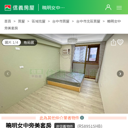
曉明女中旁美套房
曉明女中旁美套房
首頁
買屋
區域找屋
台中市買屋
台中市北區買屋
曉明女中
旁美套房
圖片 1/4
格局圖
此為其他仲介業者物件
曉明女中旁美套房
(RS89515HB)
非信義物件