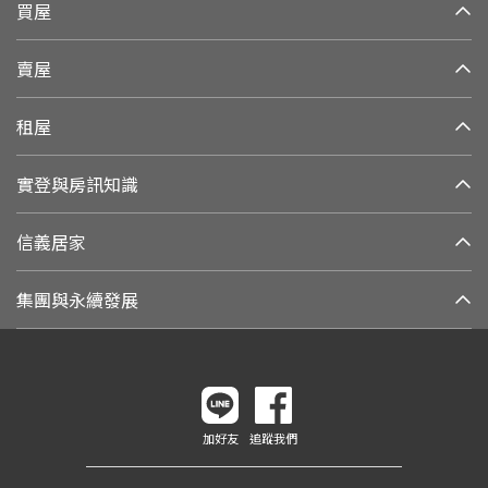
買屋
賣屋
租屋
實登與房訊知識
信義居家
集團與永續發展
加好友
追蹤我們