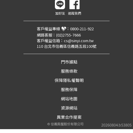
加好友
追蹤我們
客戶權益專線
：
0800-211-922
網路客服：
(02)2755-7666
客戶權益信箱：
cs@sinyi.com.tw
110 台北市信義區信義路五段100號
門市據點
服務條款
保障隱私權聲明
服務保障
網站地圖
資源網站
異業合作提案
©
信義房屋股份有限公司
20260804.b53805