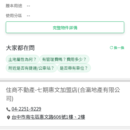
謄本用途
--
使用分區
--
完整物件詳情
大家都在問
換一換
土地屬性為何？
有管理費嗎？費用多少？
附近是否有捷運/公車站？
是否帶有車位？
住商不動產
-
七期惠文加盟店(合瀛地產有限公
司)
04-2251-9229
台中市南屯區惠文路606號1樓、2樓