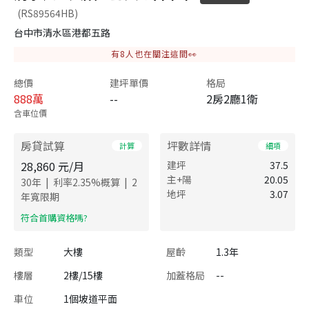
(RS89564HB)
台中市清水區港都五路
有
8
人也在關注這間👀
總價
建坪單價
格局
888
萬
--
2房2廳1衛
含車位價
房貸試算
坪數詳情
計算
細項
28,860
元/月
建坪
37.5
主+陽
20.05
|
|
30
年
利率
2.35
%概算
2
地坪
3.07
年寬限期
​符合首購資格嗎?
類型
大樓
屋齡
1.3年
樓層
2樓/15樓
加蓋格局
--
車位
1個坡道平面