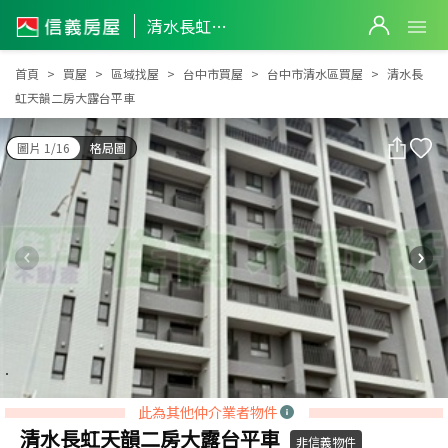
清水長虹天韻二房大露台平車
清水長虹天韻二房大露台平車
首頁
買屋
區域找屋
台中市買屋
台中市清水區買屋
清水長
虹天韻二房大露台平車
圖片 1/16
格局圖
此為其他仲介業者物件
清水長虹天韻二房大露台平車
非信義物件