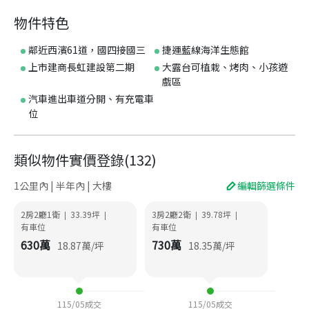
物件特色
鄰近西濱61道，國四接國三
捷運藍線海洋生態館
上市建商長虹建設第二期
大露台可植栽、烤肉、小孩遊
戲區
汽車進出車道分開、有充電車
位
類似物件實價登錄
(
132
)
1公里內 | 半年內 | 大樓
編輯篩選條件
2房2廳1衛
33.39
坪
3房2廳2衛
39.78
坪
|
|
|
|
有車位
有車位
630
萬
730
萬
18.87
萬/坪
18.35
萬/坪
115/05
成交
115/05
成交