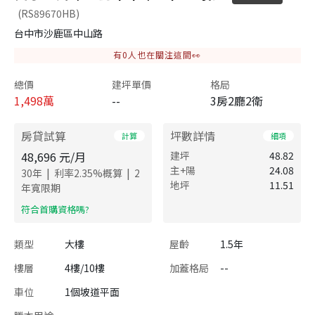
(RS89670HB)
台中市沙鹿區中山路
有
0
人也在關注這間👀
總價
建坪單價
格局
1,498
萬
--
3房2廳2衛
房貸試算
坪數詳情
計算
細項
48,696
元/月
建坪
48.82
主+陽
24.08
|
|
30
年
利率
2.35
%概算
2
地坪
11.51
年寬限期
​符合首購資格嗎?
類型
大樓
屋齡
1.5年
樓層
4樓/10樓
加蓋格局
--
車位
1個坡道平面