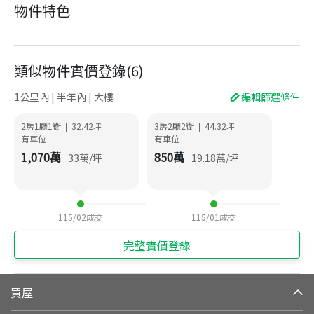
物件特色
類似物件實價登錄
(
6
)
1公里內 | 半年內 | 大樓
編輯篩選條件
2房1廳1衛
32.42
坪
3房2廳2衛
44.32
坪
|
|
|
|
有車位
有車位
1,070
萬
850
萬
33
萬/坪
19.18
萬/坪
115/02
成交
115/01
成交
完整實價登錄
買屋