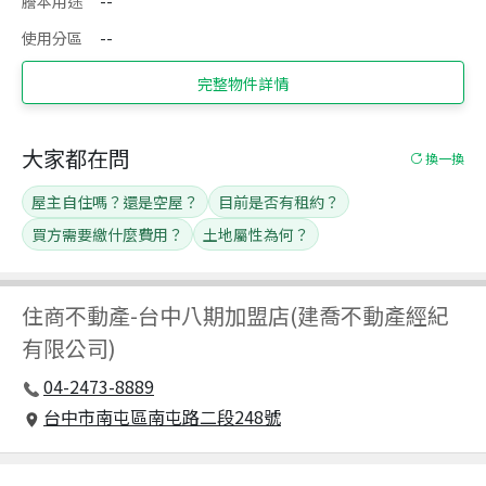
謄本用途
--
使用分區
--
完整物件詳情
大家都在問
換一換
屋主自住嗎？還是空屋？
目前是否有租約？
買方需要繳什麼費用？
土地屬性為何？
住商不動產
-
台中八期加盟店(建喬不動產經紀
有限公司)
04-2473-8889
台中市南屯區南屯路二段248號