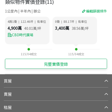
類似物件實價登錄
(
11
)
1公里內 | 半年內 | 辦公
編輯篩選條件
4房1衛
122.46
坪
有車位
0衛
88.17
坪
有車位
|
|
|
|
4,900
萬
3,400
萬
40.01
萬/坪
38.56
萬/坪
CBD時代廣場
115/04
成交
115/04
成交
完整實價登錄
買屋
賣屋
租屋