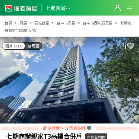
七期商辦親家T3高樓合併戶
七期商辦親家T3高樓合併戶
首頁
買屋
區域找屋
台中市買屋
台中市西屯區買屋
七期商
辦親家T3高樓合併戶
圖片 1/14
格局圖
此為其他仲介業者物件
七期商辦親家T3高樓合併戶
非信義物件