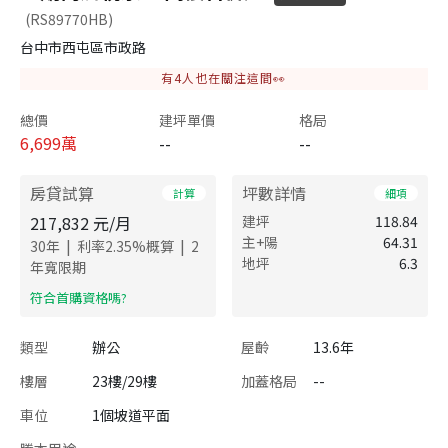
(RS89770HB)
台中市西屯區市政路
有
4
人也在關注這間👀
總價
建坪單價
格局
6,699
萬
--
--
房貸試算
坪數詳情
計算
細項
217,832
元/月
建坪
118.84
主+陽
64.31
|
|
30
年
利率
2.35
%概算
2
地坪
6.3
年寬限期
​符合首購資格嗎?
類型
辦公
屋齡
13.6年
樓層
23樓/29樓
加蓋格局
--
車位
1個坡道平面