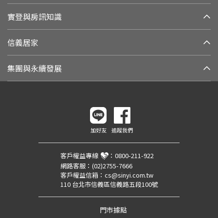
實登與房訊知識
信義居家
集團與永續發展
加好友
追蹤我們
客戶權益專線
：
0800-211-922
網路客服：
(02)2755-7666
客戶權益信箱：
cs@sinyi.com.tw
110 台北市信義區信義路五段100號
門市據點