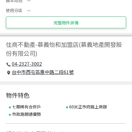
謄本用途
--
使用分區
--
完整物件詳情
住商不動產
-
慕義怡和加盟店(慕義地產開發股
份有限公司)
04-2327-3002
台中市西屯區惠中路二段61號
物件特色
七期稀有合併戶
60米正市府路上商辦
市政路開通優勢