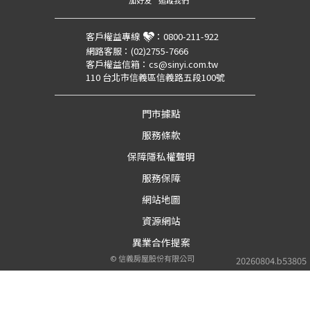
加好友
追蹤我們
客戶權益專線
：
0800-211-922
網路客服：
(02)2755-7666
客戶權益信箱：
cs@sinyi.com.tw
110 台北市信義區信義路五段100號
門市據點
服務條款
保障隱私權聲明
服務保障
網站地圖
資源網站
異業合作提案
©
信義房屋股份有限公司
20260804.b53805