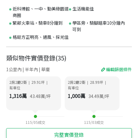
近科博館、一中、勤美綠園道
生活機能佳
商圈
緊鄰火車站，騎車8分鐘到
學區旁，騎腳踏車10分鐘內
可到
格局方正明亮、通風、採光佳
類似物件實價登錄
(
35
)
1公里內 | 半年內 | 華廈
編輯篩選條件
2房2廳2衛
29.91
坪
2房2廳2衛
28.99
坪
|
|
|
|
有車位
有車位
1,316
萬
1,000
萬
43.48
萬/坪
34.49
萬/坪
115/05
成交
115/03
成交
完整實價登錄