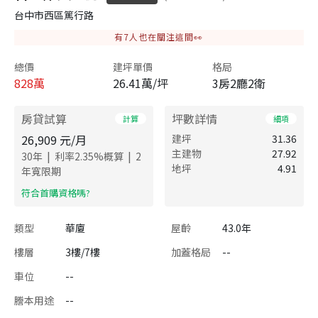
台中市西區篤行路
有
7
人也在關注這間👀
總價
建坪單價
格局
828
萬
26.41萬/坪
3房2廳2衛
房貸試算
坪數詳情
計算
細項
26,909
元/月
建坪
31.36
主建物
27.92
|
|
30
年
利率
2.35
%概算
2
地坪
4.91
年寬限期
​符合首購資格嗎?
類型
華廈
屋齡
43.0年
樓層
3樓/7樓
加蓋格局
--
車位
--
謄本用途
--