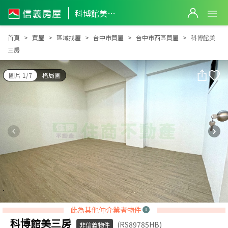
科博館美三房
科博館美三房
首頁
買屋
區域找屋
台中市買屋
台中市西區買屋
科博館美
三房
圖片 1/7
格局圖
此為其他仲介業者物件
科博館美三房
(RS89785HB)
非信義物件