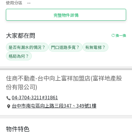
使用分區
--
完整物件詳情
大家都在問
換一換
是否有漏水的情況？
門口道路多寬？
有無電梯？
格局為何？
住商不動產
-
台中向上富祥加盟店(富祥地產股
份有限公司)
04-3704-3211#31861
台中市南屯區向上路三段347、349號1樓
物件特色