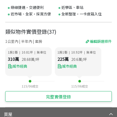
綠線捷運，交通便利
近學區、車站
近市場、全家，採買方便
全新整理，一卡皮箱入住
類似物件實價登錄
(
37
)
1公里內 | 半年內 | 套房
編輯篩選條件
1房1衛
10.81
坪
無車位
1房1衛
10.92
坪
無車位
|
|
|
|
310
萬
225
萬
28.68
萬/坪
20.6
萬/坪
城市經典
城市經典
115/06
成交
115/06
成交
完整實價登錄
買屋