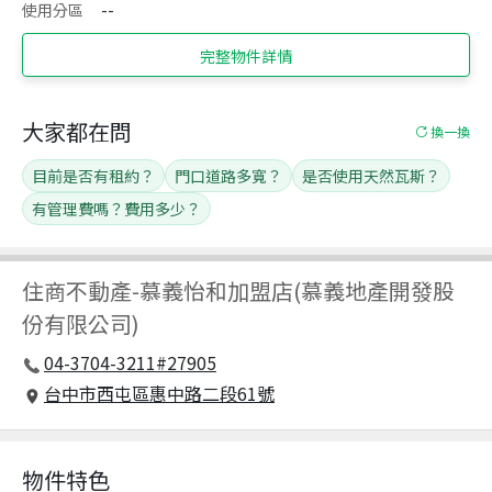
使用分區
--
完整物件詳情
大家都在問
換一換
目前是否有租約？
門口道路多寬？
是否使用天然瓦斯？
有管理費嗎？費用多少？
住商不動產
-
慕義怡和加盟店(慕義地產開發股
份有限公司)
04-3704-3211#27905
台中市西屯區惠中路二段61號
物件特色