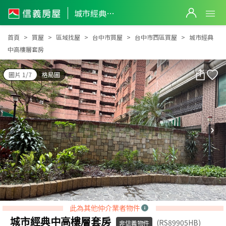
城市經典中高樓層套房
城市經典中高樓層套房
首頁
買屋
區域找屋
台中市買屋
台中市西區買屋
城市經典
中高樓層套房
圖片 1/7
格局圖
此為其他仲介業者物件
城市經典中高樓層套房
(RS89905HB)
非信義物件