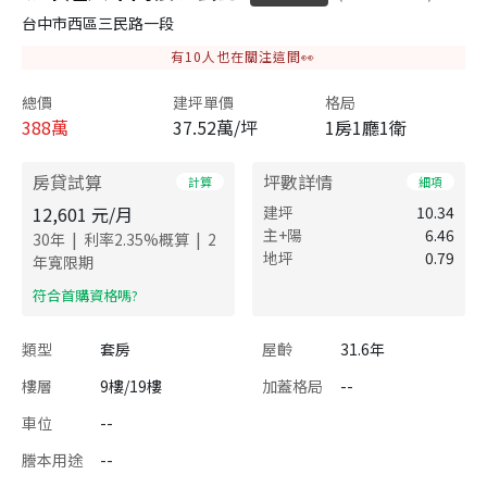
台中市西區三民路一段
有
10
人也在關注這間👀
總價
建坪單價
格局
388
萬
37.52萬/坪
1房1廳1衛
房貸試算
坪數詳情
計算
細項
12,601
元/月
建坪
10.34
主+陽
6.46
|
|
30
年
利率
2.35
%概算
2
地坪
0.79
年寬限期
​符合首購資格嗎?
類型
套房
屋齡
31.6年
樓層
9樓/19樓
加蓋格局
--
車位
--
謄本用途
--